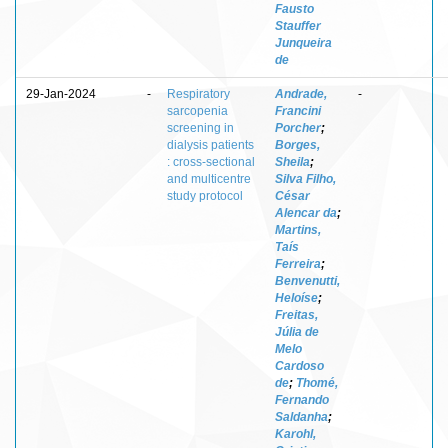
Fausto
Stauffer
Junqueira
de
29-Jan-2024
-
Respiratory
Andrade,
-
sarcopenia
Francini
screening in
Porcher
;
dialysis patients
Borges,
: cross-sectional
Sheila
;
and multicentre
Silva Filho,
study protocol
César
Alencar da
;
Martins,
Taís
Ferreira
;
Benvenutti,
Heloíse
;
Freitas,
Júlia de
Melo
Cardoso
de
;
Thomé,
Fernando
Saldanha
;
Karohl,