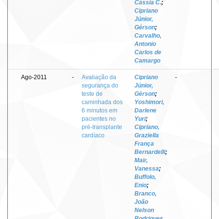
Cássia C.
;
Cipriano
Júnior,
Gérson
;
Carvalho,
Antonio
Carlos de
Camargo
Ago-2011
-
Avaliação da
Cipriano
-
segurança do
Júnior,
teste de
Gérson
;
caminhada dos
Yoshimori,
6 minutos em
Darlene
pacientes no
Yuri
;
pré-transplante
Cipriano,
cardíaco
Graziella
França
Bernardelli
;
Mair,
Vanessa
;
Buffolo,
Enio
;
Branco,
João
Nelson
Rodrigues