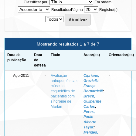
Classificar por:
Em ordem:
Resultados/Página
Registro(s):
Mostrando resultados 1 a 7 de 7
Data de
Data
Título
Autor(es)
Orientador(es)
publicação
de
defesa
Ago-2011
-
Avaliação
Cipriano,
-
antropométrica e
Graziella
músculo
França
esquelética de
Bernardelli
;
pacientes com
Brech,
síndrome de
Guilherme
Marfan
Carlos
;
Peres,
Paulo
Alberto
Tayar
;
Mendes,