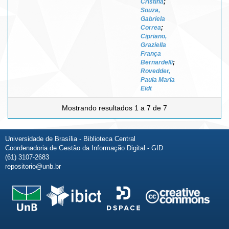
Cristina
;
Souza,
Gabriela
Correa
;
Cipriano,
Graziella
França
Bernardelli
;
Rovedder,
Paula Maria
Eidt
Mostrando resultados 1 a 7 de 7
Universidade de Brasília - Biblioteca Central
Coordenadoria de Gestão da Informação Digital - GID
(61) 3107-2683
repositorio@unb.br