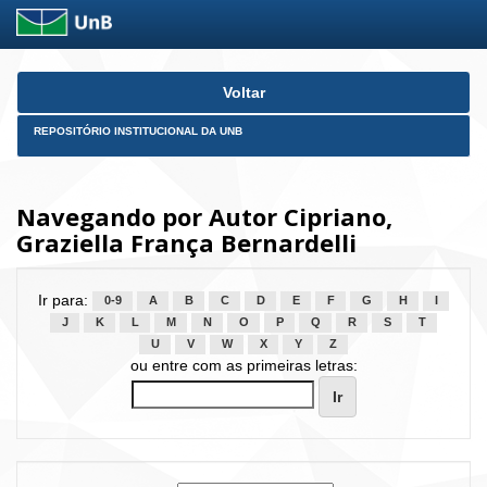
Skip
Voltar
navigation
REPOSITÓRIO INSTITUCIONAL DA UNB
Navegando por Autor Cipriano,
Graziella França Bernardelli
Ir para:
0-9
A
B
C
D
E
F
G
H
I
J
K
L
M
N
O
P
Q
R
S
T
U
V
W
X
Y
Z
ou entre com as primeiras letras: