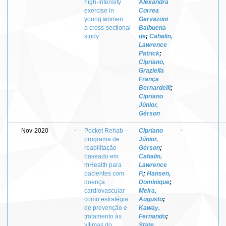
high-intensity
Alexandra
exercise in
Correa
young women :
Gervazoni
a cross-sectional
Balbuena
study
de
;
Cahalin,
Lawrence
Patrick
;
Cipriano,
Graziella
França
Bernardelli
;
Cipriano
Júnior,
Gérson
Nov-2020
-
Pocket Rehab –
Cipriano
-
programa de
Júnior,
reabilitação
Gérson
;
baseado em
Cahalin,
mHealth para
Lawrence
pacientes com
P.
;
Hansen,
doença
Dominique
;
cardiovascular
Meira,
como estratégia
Augusto
;
de prevenção e
Kaway,
tratamento às
Fernando
;
vítimas do
State,