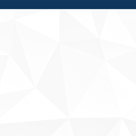
Fale conosco
Sobre