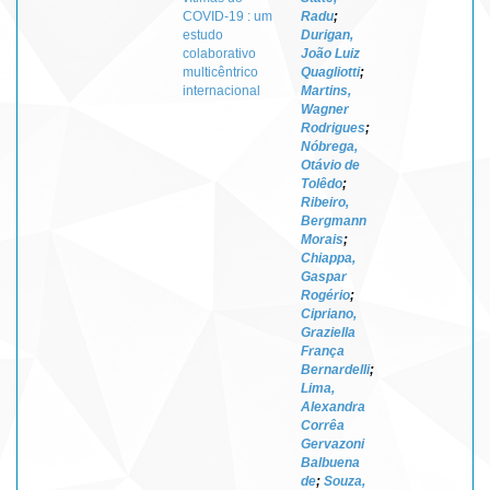
COVID-19 : um
Radu
;
estudo
Durigan,
colaborativo
João Luiz
multicêntrico
Quagliotti
;
internacional
Martins,
Wagner
Rodrigues
;
Nóbrega,
Otávio de
Tolêdo
;
Ribeiro,
Bergmann
Morais
;
Chiappa,
Gaspar
Rogério
;
Cipriano,
Graziella
França
Bernardelli
;
Lima,
Alexandra
Corrêa
Gervazoni
Balbuena
de
;
Souza,