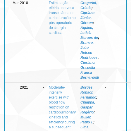
Mar-2010
-
Estimulação
Gregorini,
-
elétrica nervosa
Cristie
;
transcutânea de
Cipriano
curta duração no
Júnior,
pós-operatório
Gérson
;
de cirurgia
Aquino,
cardíaca
Leticia
Moraes de
;
Branco,
João
Nelson
Rodrigues
;
Cipriano,
Graziella
França
Bernardelli
2021
-
Moderate-
Borges,
-
intensity
Robson
exercise with
Fernando
;
blood flow
Chiappa,
restriction on
Gaspar
cardiopulmonary
Rogério
;
kinetics and
Muller,
efficiency during
Paulo T.
;
a subsequent
Lima,