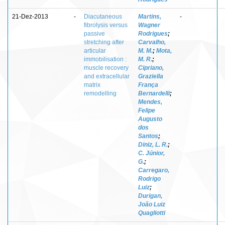
21-Dez-2013
-
Diacutaneous
Martins,
-
fibrolysis versus
Wagner
passive
Rodrigues
;
stretching after
Carvalho,
articular
M. M.
;
Mota,
immobilisation :
M. R.
;
muscle recovery
Cipriano,
and extracellular
Graziella
matrix
França
remodelling
Bernardelli
;
Mendes,
Felipe
Augusto
dos
Santos
;
Diniz, L. R.
;
C. Júnior,
G.
;
Carregaro,
Rodrigo
Luiz
;
Durigan,
João Luiz
Quagliotti