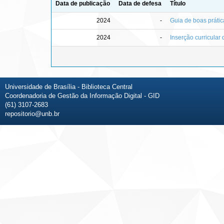
Data de publicação
Data de defesa
Título
2024
-
Guia de boas prátic
2024
-
Inserção curricula
Universidade de Brasília - Biblioteca Central
Coordenadoria de Gestão da Informação Digital - GID
(61) 3107-2683
repositorio@unb.br