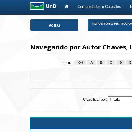
Comunidades e Coleções
Skip
REPOSITÓRIO INSTITUCIO
Voltar
navigation
Navegando por Autor Chaves, L
Ir para:
0-9
A
B
C
D
E
Classificar por: