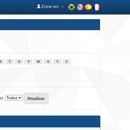
Entrar em:
S
T
U
V
W
X
Y
Z
s):