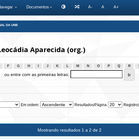
Navegar
Documentos
A-
A
A+
NAL DA UNB
eocádia Aparecida (org.)
F
G
H
I
J
K
L
M
N
O
P
Q
R
ou entre com as primeiras letras:
Em ordem:
Resultados/Página
Registro(
Mostrando resultados 1 a 2 de 2