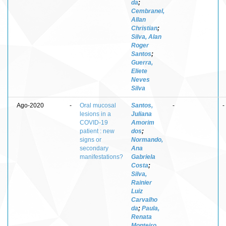
da
;
Cembranel,
Allan
Christian
;
Silva, Alan
Roger
Santos
;
Guerra,
Eliete
Neves
Silva
Ago-2020
-
Oral mucosal
Santos,
-
-
lesions in a
Juliana
COVID-19
Amorim
patient : new
dos
;
signs or
Normando,
secondary
Ana
manifestations?
Gabriela
Costa
;
Silva,
Rainier
Luiz
Carvalho
da
;
Paula,
Renata
Monteiro