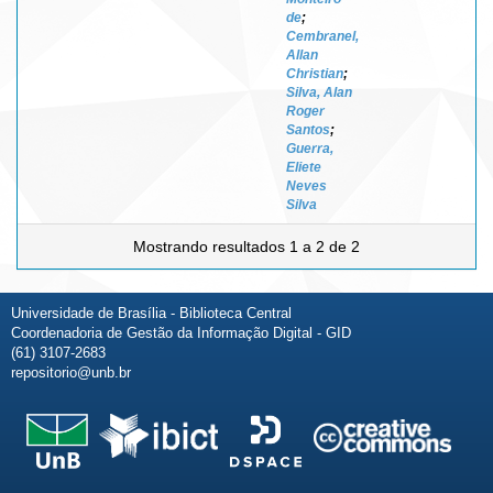
de
;
Cembranel,
Allan
Christian
;
Silva, Alan
Roger
Santos
;
Guerra,
Eliete
Neves
Silva
Mostrando resultados 1 a 2 de 2
Universidade de Brasília - Biblioteca Central
Coordenadoria de Gestão da Informação Digital - GID
(61) 3107-2683
repositorio@unb.br