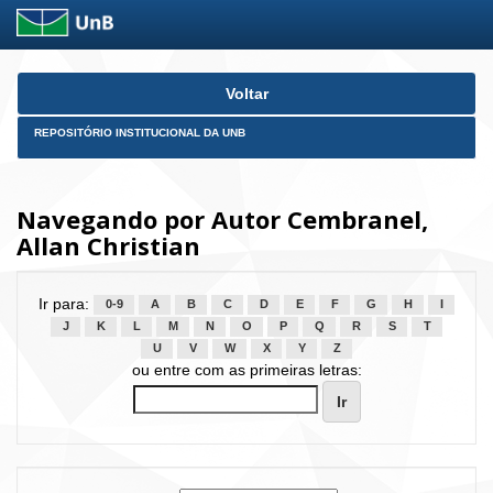
Skip
Voltar
navigation
REPOSITÓRIO INSTITUCIONAL DA UNB
Navegando por Autor Cembranel,
Allan Christian
Ir para:
0-9
A
B
C
D
E
F
G
H
I
J
K
L
M
N
O
P
Q
R
S
T
U
V
W
X
Y
Z
ou entre com as primeiras letras: