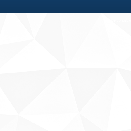
Fale conosco
Sobre