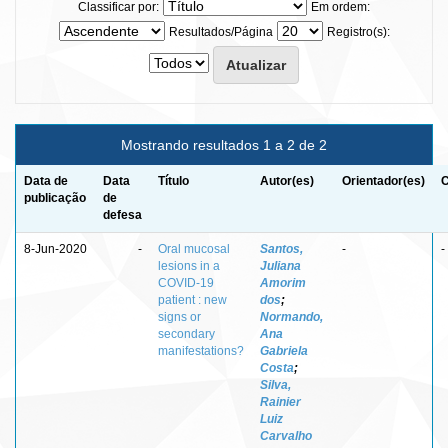
Classificar por:
Em ordem:
Resultados/Página
Registro(s):
Mostrando resultados 1 a 2 de 2
Data de
Data
Título
Autor(es)
Orientador(es)
C
publicação
de
defesa
8-Jun-2020
-
Oral mucosal
Santos,
-
-
lesions in a
Juliana
COVID-19
Amorim
patient : new
dos
;
signs or
Normando,
secondary
Ana
manifestations?
Gabriela
Costa
;
Silva,
Rainier
Luiz
Carvalho