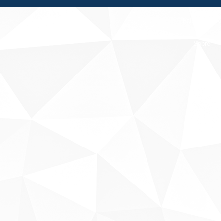
Fale conosco
Sobre