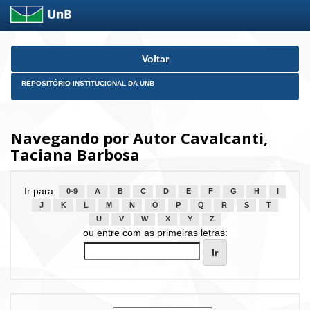
Skip
Voltar
navigation
REPOSITÓRIO INSTITUCIONAL DA UNB
Navegando por Autor Cavalcanti,
Taciana Barbosa
Ir para:
0-9
A
B
C
D
E
F
G
H
I
J
K
L
M
N
O
P
Q
R
S
T
U
V
W
X
Y
Z
ou entre com as primeiras letras: