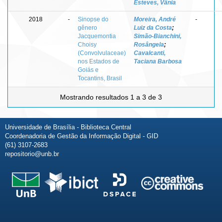
Esteves, Vânia
2018
-
Sinopse do
Moreira, André
-
gênero
Luiz da Costa
;
Jacquemontia
Simão-Bianchini,
Choisy
Rosângela
;
(Convolvulaceae)
Cavalcanti,
nos Estados de
Taciana Barbosa
Goiás e
Tocantins, Brasil
Mostrando resultados 1 a 3 de 3
Universidade de Brasília - Biblioteca Central
Coordenadoria de Gestão da Informação Digital - GID
(61) 3107-2683
repositorio@unb.br