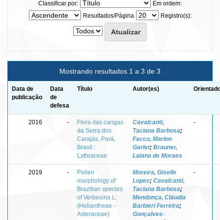
Classificar por:
Em ordem:
Resultados/Página
Registro(s):
Mostrando resultados 1 a 3 de 3
Data de
Data
Título
Autor(es)
Orientado
publicação
de
defesa
2016
-
Flora das cangas
Cavalcanti,
-
da Serra dos
Taciana Barbosa
;
Carajás, Pará,
Facco, Marlon
Brasil :
Garlet
;
Brauner,
Lythraceae
Laiana de Moraes
2019
-
Pollen
Moreira, Giselle
-
morphology of
Lopes
;
Cavalcanti,
Brazilian species
Taciana Barbosa
;
of Verbesina L.
Mendonça, Cláudia
(Heliantheae -
Barbieri Ferreira
;
Asteraceae)
Gonçalves-