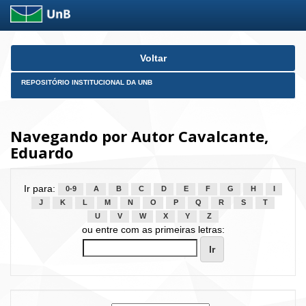
Skip
Voltar
navigation
REPOSITÓRIO INSTITUCIONAL DA UNB
Navegando por Autor Cavalcante,
Eduardo
Ir para:
0-9
A
B
C
D
E
F
G
H
I
J
K
L
M
N
O
P
Q
R
S
T
U
V
W
X
Y
Z
ou entre com as primeiras letras: