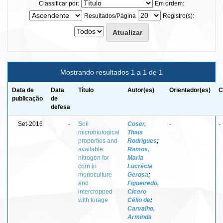
Classificar por:
Em ordem:
Resultados/Página
Registro(s):
Mostrando resultados 1 a 1 de 1
Data de
Data
Título
Autor(es)
Orientador(es)
C
publicação
de
defesa
Set-2016
-
Soil
Coser,
-
-
microbiological
Thais
properties and
Rodrigues
;
available
Ramos,
nitrogen for
Maria
corn in
Lucrécia
monoculture
Gerosa
;
and
Figueiredo,
intercropped
Cícero
with forage
Célio de
;
Carvalho,
Arminda