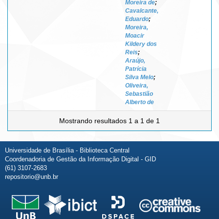
Moreira de
;
Cavalcante,
Eduardo
;
Moreira,
Moacir
Kildery dos
Reis
;
Araújo,
Patrícia
Silva Melo
;
Oliveira,
Sebastião
Alberto de
Mostrando resultados 1 a 1 de 1
Universidade de Brasília - Biblioteca Central
Coordenadoria de Gestão da Informação Digital - GID
(61) 3107-2683
repositorio@unb.br