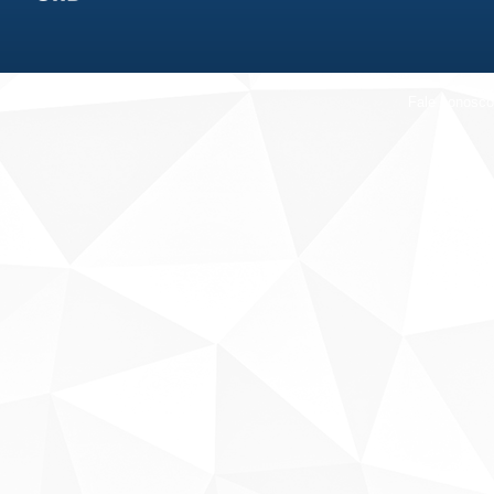
Fale conosco
Sobre