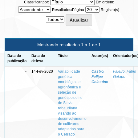
Classificar por:
Em ordem:
Resultados/Página
Registro(s):
Mostrando resultados 1 a 1 de 1
Data de
Data de
Título
Autor(es)
Orientador(es
publicação
defesa
-
14-Fev-2020
Variabilidade
Castro,
Faleiro, Fábio
genética,
Fellipe
Gelape
morfológica e
Celestino
agronômica e
seleção de
genótipos elite
de Stevia
rebaudiana
visando ao
desenvolvimento
de cultivares
adaptadas para
o Cerrado