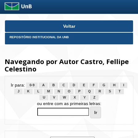
Skip
Voltar
navigation
REPOSITÓRIO INSTITUCIONAL DA UNB
Navegando por Autor Castro, Fellipe
Celestino
Ir para:
0-9
A
B
C
D
E
F
G
H
I
J
K
L
M
N
O
P
Q
R
S
T
U
V
W
X
Y
Z
ou entre com as primeiras letras: