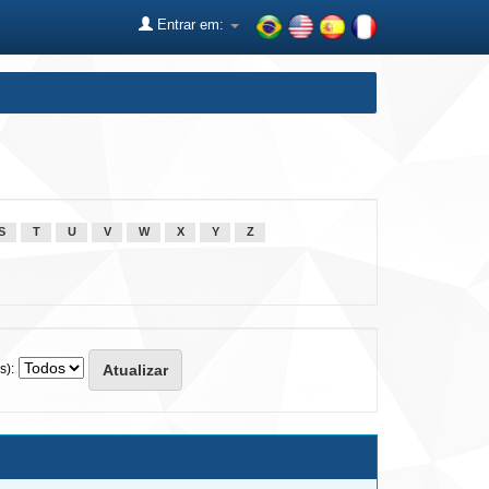
Entrar em:
S
T
U
V
W
X
Y
Z
s):