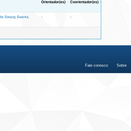
Orientador(es)
Coorientador(es)
ita Souza
;
Suarez,
-
-
Fale conosco
Sobre