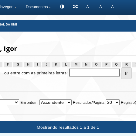
Navegar
Documentos
A-
A
A+
NAL DA UNB
 Igor
F
G
H
I
J
K
L
M
N
O
P
Q
R
ou entre com as primeiras letras:
Em ordem:
Resultados/Página
Registro(
Mostrando resultados 1 a 1 de 1