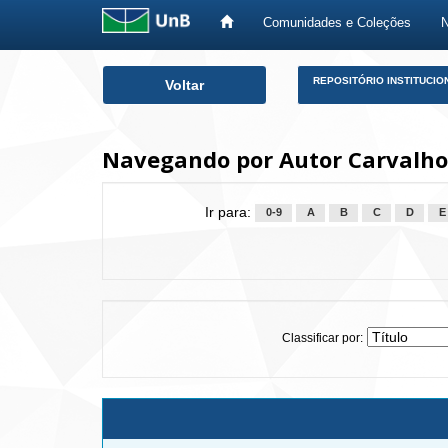
Comunidades e Coleções
Skip
REPOSITÓRIO INSTITUCIO
Voltar
navigation
Navegando por Autor Carvalho,
Ir para:
0-9
A
B
C
D
E
Classificar por: