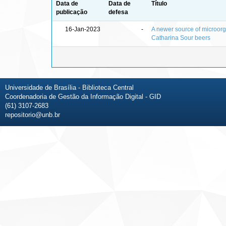
Data de
Data de
Título
publicação
defesa
16-Jan-2023
-
A newer source of microor
Catharina Sour beers
Universidade de Brasília - Biblioteca Central
Coordenadoria de Gestão da Informação Digital - GID
(61) 3107-2683
repositorio@unb.br