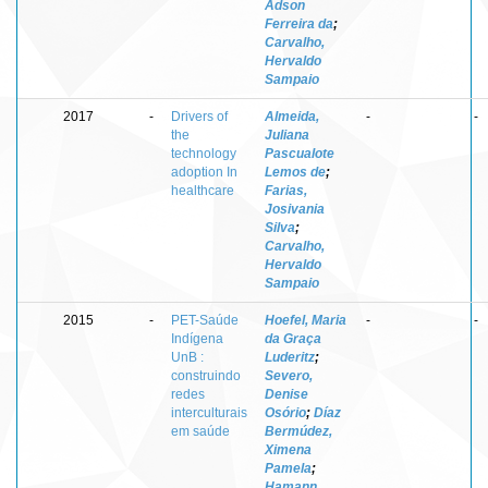
Adson
Ferreira da
;
Carvalho,
Hervaldo
Sampaio
2017
-
Drivers of
Almeida,
-
-
the
Juliana
technology
Pascualote
adoption In
Lemos de
;
healthcare
Farias,
Josivania
Silva
;
Carvalho,
Hervaldo
Sampaio
2015
-
PET-Saúde
Hoefel, Maria
-
-
Indígena
da Graça
UnB :
Luderitz
;
construindo
Severo,
redes
Denise
interculturais
Osório
;
Díaz
em saúde
Bermúdez,
Ximena
Pamela
;
Hamann,