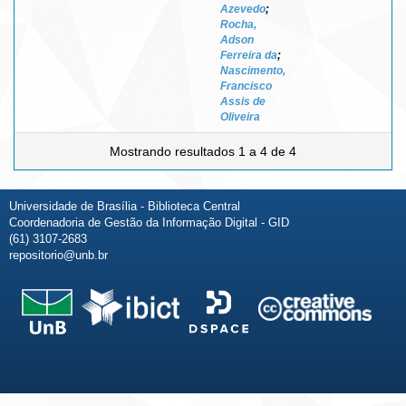
Azevedo
;
Rocha,
Adson
Ferreira da
;
Nascimento,
Francisco
Assis de
Oliveira
Mostrando resultados 1 a 4 de 4
Universidade de Brasília - Biblioteca Central
Coordenadoria de Gestão da Informação Digital - GID
(61) 3107-2683
repositorio@unb.br