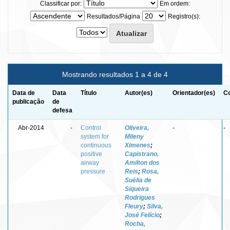
Classificar por:
Em ordem:
Resultados/Página
Registro(s):
Mostrando resultados 1 a 4 de 4
Data de
Data
Título
Autor(es)
Orientador(es)
Co
publicação
de
defesa
Abr-2014
-
Control
Oliveira,
-
-
system for
Mileny
continuous
Ximenes
;
positive
Capistrano,
airway
Amilton dos
pressure
Reis
;
Rosa,
Suélia de
Siqueira
Rodrigues
Fleury
;
Silva,
José Felício
;
Rocha,