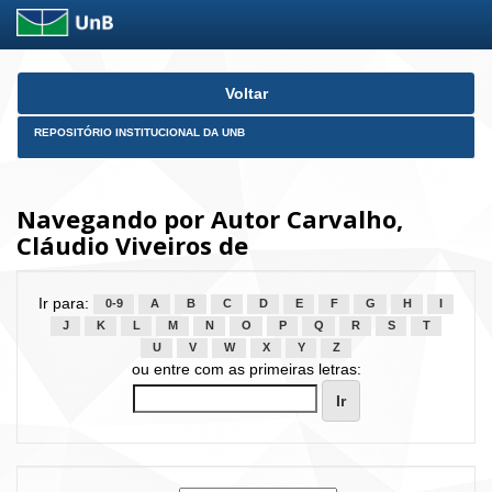
Skip
Voltar
navigation
REPOSITÓRIO INSTITUCIONAL DA UNB
Navegando por Autor Carvalho,
Cláudio Viveiros de
Ir para:
0-9
A
B
C
D
E
F
G
H
I
J
K
L
M
N
O
P
Q
R
S
T
U
V
W
X
Y
Z
ou entre com as primeiras letras: