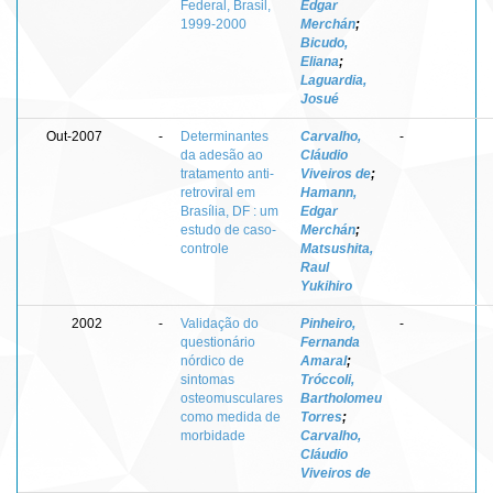
Federal, Brasil,
Edgar
1999-2000
Merchán
;
Bicudo,
Eliana
;
Laguardia,
Josué
Out-2007
-
Determinantes
Carvalho,
-
da adesão ao
Cláudio
tratamento anti-
Viveiros de
;
retroviral em
Hamann,
Brasília, DF : um
Edgar
estudo de caso-
Merchán
;
controle
Matsushita,
Raul
Yukihiro
2002
-
Validação do
Pinheiro,
-
questionário
Fernanda
nórdico de
Amaral
;
sintomas
Tróccoli,
osteomusculares
Bartholomeu
como medida de
Torres
;
morbidade
Carvalho,
Cláudio
Viveiros de