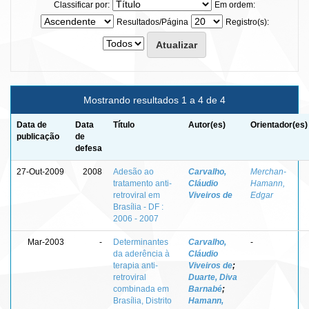
Classificar por:
Em ordem:
Resultados/Página
Registro(s):
Mostrando resultados 1 a 4 de 4
Data de
Data
Título
Autor(es)
Orientador(es)
publicação
de
defesa
27-Out-2009
2008
Adesão ao
Carvalho,
Merchan-
tratamento anti-
Cláudio
Hamann,
retroviral em
Viveiros de
Edgar
Brasília - DF :
2006 - 2007
Mar-2003
-
Determinantes
Carvalho,
-
da aderência à
Cláudio
terapia anti-
Viveiros de
;
retroviral
Duarte, Diva
combinada em
Barnabé
;
Brasília, Distrito
Hamann,