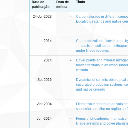
Data de
Data de
Título
publicação
defesa
24-Jul-2023
-
Carbon storage in different comp
Eucalyptus stands and native cer
2014
-
Characterization of cover crops
: impacts on soil carbon, nitrog
under tillage regimes
2014
-
Cover plants and mineral nitrogen
matter fractions in an oxisol under
cerrado
Set-2016
-
Dynamics of soil microbiological 
integrated production systems, c
and native cerrado
Abr-2004
-
Fitomassa e cobertura do solo de
sucessão ao milho na região do 
Jun-2014
-
Forms of phosphorus in an oxisol 
tillage systems and cover plants i