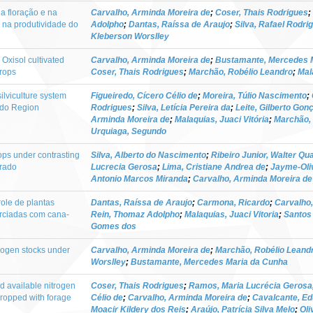
a floração e na
Carvalho, Arminda Moreira de
;
Coser, Thais Rodrigues
;
o na produtividade do
Adolpho
;
Dantas, Raíssa de Araujo
;
Silva, Rafael Rodri
Kleberson Worslley
Oxisol cultivated
Carvalho, Arminda Moreira de
;
Bustamante, Mercedes 
crops
Coser, Thais Rodrigues
;
Marchão, Robélio Leandro
;
Mal
silviculture system
Figueiredo, Cícero Célio de
;
Moreira, Túlio Nascimento
;
rado Region
Rodrigues
;
Silva, Letícia Pereira da
;
Leite, Gilberto Gon
Arminda Moreira de
;
Malaquias, Juaci Vitória
;
Marchão, 
Urquiaga, Segundo
ops under contrasting
Silva, Alberto do Nascimento
;
Ribeiro Junior, Walter Qu
rrado
Lucrecia Gerosa
;
Lima, Cristiane Andrea de
;
Jayme-Oliv
Antonio Marcos Miranda
;
Carvalho, Arminda Moreira de
ole de plantas
Dantas, Raíssa de Araujo
;
Carmona, Ricardo
;
Carvalho,
rciadas com cana-
Rein, Thomaz Adolpho
;
Malaquias, Juaci Vitoria
;
Santos 
Gomes dos
itrogen stocks under
Carvalho, Arminda Moreira de
;
Marchão, Robélio Leand
Worslley
;
Bustamante, Mercedes Maria da Cunha
nd available nitrogen
Coser, Thais Rodrigues
;
Ramos, Maria Lucrécia Gerosa
cropped with forage
Célio de
;
Carvalho, Arminda Moreira de
;
Cavalcante, E
Moacir Kildery dos Reis
;
Araújo, Patrícia Silva Melo
;
Oli