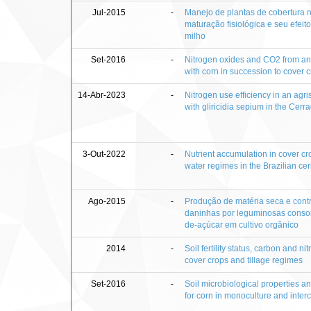
Jul-2015
-
Manejo de plantas de cobertura n
maturação fisiológica e seu efeit
milho
Set-2016
-
Nitrogen oxides and CO2 from an 
with corn in succession to cover 
14-Abr-2023
-
Nitrogen use efficiency in an agri
with gliricidia sepium in the Cer
3-Out-2022
-
Nutrient accumulation in cover cr
water regimes in the Brazilian ce
Ago-2015
-
Produção de matéria seca e contr
daninhas por leguminosas conso
de-açúcar em cultivo orgânico
2014
-
Soil fertility status, carbon and n
cover crops and tillage regimes
Set-2016
-
Soil microbiological properties a
for corn in monoculture and inter