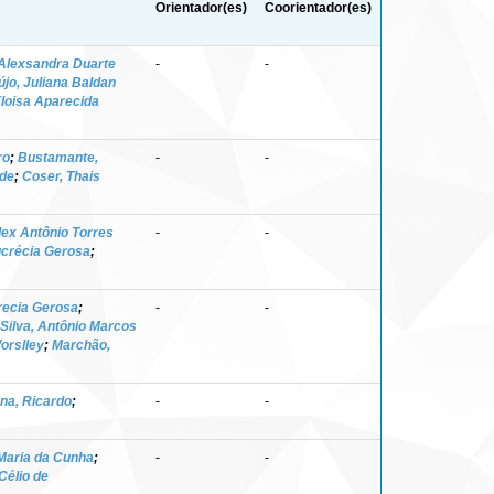
Orientador(es)
Coorientador(es)
 Alexsandra Duarte
-
-
újo, Juliana Baldan
Eloisa Aparecida
ro
;
Bustamante,
-
-
 de
;
Coser, Thais
lex Antônio Torres
-
-
crécia Gerosa
;
recia Gerosa
;
-
-
Silva, Antônio Marcos
orslley
;
Marchão,
a, Ricardo
;
-
-
Maria da Cunha
;
-
-
Célio de