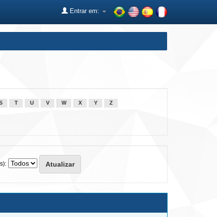
Entrar em:
S
T
U
V
W
X
Y
Z
s):