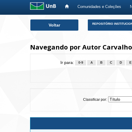
Comunidades e Coleções
Skip
REPOSITÓRIO INSTITUCIO
Voltar
navigation
Navegando por Autor Carvalho
Ir para:
0-9
A
B
C
D
E
Classificar por: