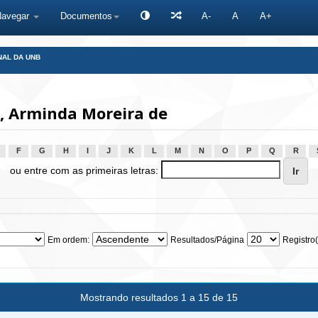
Navegar
Documentos
A-
A
A+
NAL DA UNB
, Arminda Moreira de
F
G
H
I
J
K
L
M
N
O
P
Q
R
ou entre com as primeiras letras:
Em ordem:
Resultados/Página
Registro(
Mostrando resultados 1 a 15 de 15