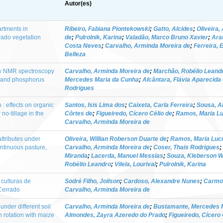
Autor(es)
artments in
Ribeiro, Fabiana Piontekowski
;
Gatto, Alcides
;
Oliveira,
rado vegetation
de
;
Pulrolnik, Karina
;
Valadão, Marco Bruno Xavier
;
Ara
Costa Neves
;
Carvalho, Arminda Moreira de
;
Ferreira, 
Belleza
 by NMR spectroscopy
Carvalho, Arminda Moreira de
;
Marchão, Robélio Leand
en and phosphorus
Mercedes Maria da Cunha
;
Alcântara, Flávia Aparecida
Rodrigues
 : effects on organic
Santos, Isis Lima dos
;
Caixeta, Carla Ferreira
;
Sousa, A
 no-tillage in the
Côrtes de
;
Figueiredo, Cícero Célio de
;
Ramos, Maria Lu
Carvalho, Arminda Moreira de
attributes under
Oliveira, Willian Roberson Duarte de
;
Ramos, Maria Luc
ontinuous pasture,
Carvalho, Arminda Moreira de
;
Coser, Thais Rodrigues
;
Miranda
;
Lacerda, Manuel Messias
;
Souza, Kleberson W
Robélio Leandro
;
Vilela, Lourival
;
Pulrolnik, Karina
 culturas de
Sodré Filho, Joilson
;
Cardoso, Alexandre Nunes
;
Carmon
Cerrado
Carvalho, Arminda Moreira de
under different soil
Carvalho, Arminda Moreira de
;
Bustamante, Mercedes 
n rotation with maize
Almondes, Zayra Azeredo do Prado
;
Figueiredo, Cícero 