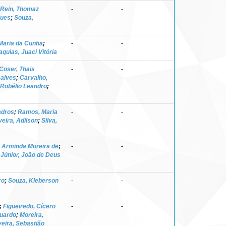
Rein, Thomaz
-
-
gues
;
Souza,
Maria da Cunha
;
-
-
aquias, Juaci Vitória
Coser, Thais
-
-
çalves
;
Carvalho,
Robélio Leandro
;
adros
;
Ramos, Maria
-
-
eira, Adilson
;
Silva,
 Arminda Moreira de
;
-
-
Júnior, João de Deus
ro
;
Souza, Kleberson
-
-
;
Figueiredo, Cícero
-
-
duardo
;
Moreira,
veira, Sebastião