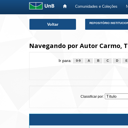
Comunidades e Coleções
Skip
REPOSITÓRIO INSTITUCIO
Voltar
navigation
Navegando por Autor Carmo, T
Ir para:
0-9
A
B
C
D
E
Classificar por: