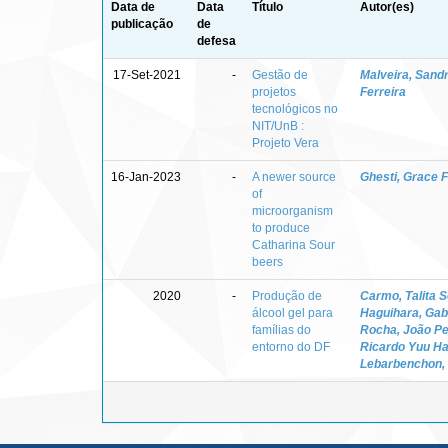
Data de
Data
Título
Autor(es)
publicação
de
defesa
17-Set-2021
-
Gestão de
Malveira, Sand
projetos
Ferreira
tecnológicos no
NIT/UnB :
Projeto Vera
16-Jan-2023
-
A newer source
Ghesti, Grace F
of
microorganism
to produce
Catharina Sour
beers
2020
-
Produção de
Carmo, Talita 
álcool gel para
Haguihara, Gab
famílias do
Rocha, João Pe
entorno do DF
Ricardo Yuu H
Lebarbenchon,