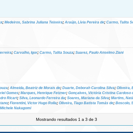
ra
;
Medeiros, Sabrina Juliana Teixeira
;
Araújo, Lívia Pereira de
;
Carmo, Talita S
erreira
;
Carvalho, Igor
;
Carmo, Talita Souza
;
Suarez, Paulo Anselmo Ziani
Souza
;
Almeida, Beatriz de Morais de
;
Duarte, Deborah Carolina Silva
;
Oliveira,
riel Gomes
;
Marques, Henrique Fetzner
;
Gonçalves, Victória Cristina Cardoso
dro Ricart
;
Silva, Leonardo Ferreira da
;
Soares, Mariana da Silva
;
Martins, Nat
atano
;
Fiorentini, Victor Hugo Rolla
;
Oliveira, Tiago Batista Tomás de
;
Boscolo, 
 Michele Nakagomi
Mostrando resultados 1 a 3 de 3