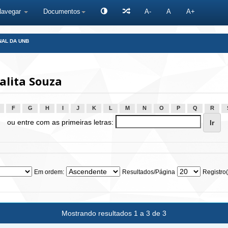
Navegar
Documentos
A-
A
A+
NAL DA UNB
alita Souza
F
G
H
I
J
K
L
M
N
O
P
Q
R
ou entre com as primeiras letras:
Em ordem:
Resultados/Página
Registro(
Mostrando resultados 1 a 3 de 3