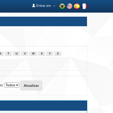
Entrar em:
S
T
U
V
W
X
Y
Z
s):