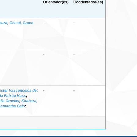
Orientador(es)
Coorientador(es)
ouza
;
Ghesti, Grace
-
-
-
-
 Ester Vasconcelos de
;
-
-
 da Paixão Hass
;
ália Ornelas
;
Kitahara,
Samantha Galo
;