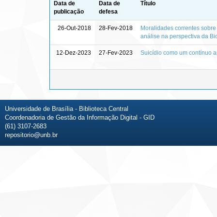
Data de
Data de
Título
publicação
defesa
26-Out-2018
28-Fev-2018
Moralidades correntes sobre
análise na perspectiva da Bi
12-Dez-2023
27-Fev-2023
Suicídio como um contínuo ap
Universidade de Brasília - Biblioteca Central
Coordenadoria de Gestão da Informação Digital - GID
(61) 3107-2683
repositorio@unb.br