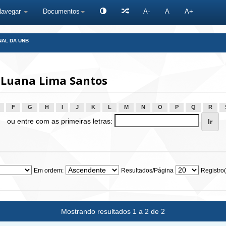
Navegar
Documentos
A-
A
A+
NAL DA UNB
 Luana Lima Santos
F
G
H
I
J
K
L
M
N
O
P
Q
R
ou entre com as primeiras letras:
Em ordem:
Resultados/Página
Registro(
Mostrando resultados 1 a 2 de 2