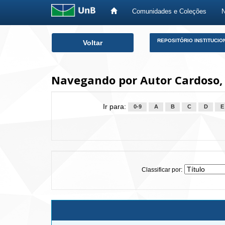
Comunidades e Coleções
Skip
REPOSITÓRIO INSTITUCIO
Voltar
navigation
Navegando por Autor Cardoso,
Ir para:
0-9
A
B
C
D
E
Classificar por: