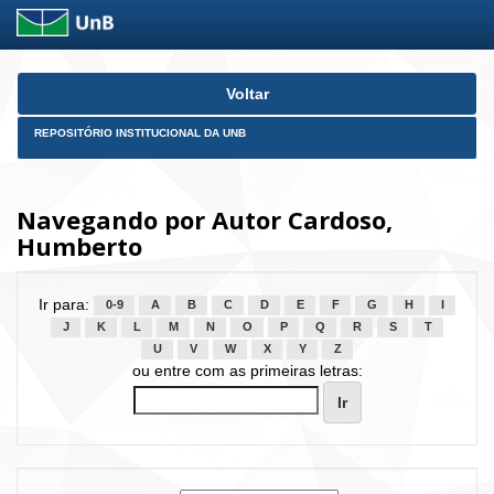
Skip
Voltar
navigation
REPOSITÓRIO INSTITUCIONAL DA UNB
Navegando por Autor Cardoso,
Humberto
Ir para:
0-9
A
B
C
D
E
F
G
H
I
J
K
L
M
N
O
P
Q
R
S
T
U
V
W
X
Y
Z
ou entre com as primeiras letras: