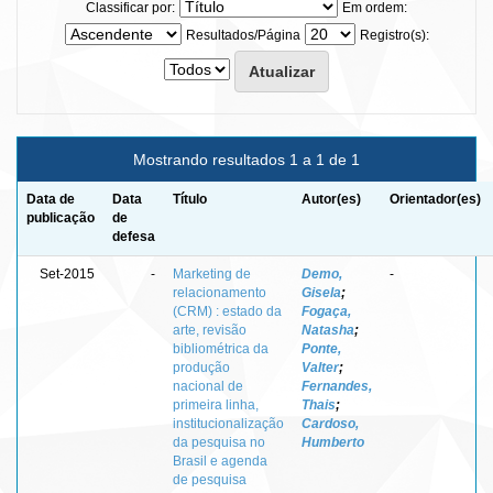
Classificar por:
Em ordem:
Resultados/Página
Registro(s):
Mostrando resultados 1 a 1 de 1
Data de
Data
Título
Autor(es)
Orientador(es)
publicação
de
defesa
Set-2015
-
Marketing de
Demo,
-
relacionamento
Gisela
;
(CRM) : estado da
Fogaça,
arte, revisão
Natasha
;
bibliométrica da
Ponte,
produção
Valter
;
nacional de
Fernandes,
primeira linha,
Thais
;
institucionalização
Cardoso,
da pesquisa no
Humberto
Brasil e agenda
de pesquisa