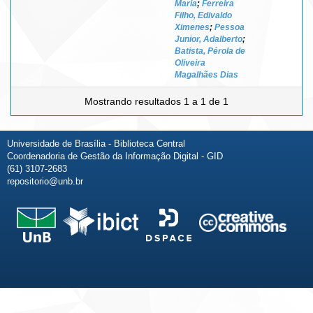
Maria
;
Ferreira
Filho, Edivaldo
Ximenes
;
Pessoa
Junior, Adalberto
;
Batista, Pérola de
Oliveira
Magalhães Dias
Mostrando resultados 1 a 1 de 1
Universidade de Brasília - Biblioteca Central
Coordenadoria de Gestão da Informação Digital - GID
(61) 3107-2683
repositorio@unb.br
Fale conosco