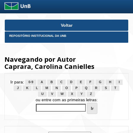
Skip
Voltar
navigation
REPOSITÓRIO INSTITUCIONAL DA UNB
Navegando por Autor
Caprara, Carolina Canielles
Ir para:
0-9
A
B
C
D
E
F
G
H
I
J
K
L
M
N
O
P
Q
R
S
T
U
V
W
X
Y
Z
ou entre com as primeiras letras: