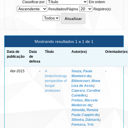
Classificar por:
Em ordem:
Resultados/Página
Registro(s):
Mostrando resultados 1 a 1 de 1
Data de
Data
Título
Autor(es)
Orientador(es
publicação
de
defesa
Abr-2015
-
A
Souza, Paula
-
biotechnology
Monteiro de
;
perspective of
Bittencourt, Mona
fungal
Lisa de Assis
;
proteases
Caprara, Carolina
Canielles
;
Freitas, Marcela
Medeiros de
;
Almeida, Renata
Paula Coppini de
;
Silveira, Dâmaris
;
Fonseca, Yris