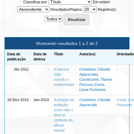
Classificar por:
Em ordem:
Resultados/Página
Registro(s):
Mostrando resultados 1 a 2 de 2
Data de
Data de
Título
Autor(es)
Orientado
publicação
defesa
Abr-2011
-
A menina
Cantelmo, Cláudia
-
mãe :
Aparecida
;
incesto e
Cavalcante, Thainá
maternidade
Passos
;
Costa,
Liana Fortunato
16-Dez-2010
Jun-2010
A relação de
Cantelmo, Cláudia
Costa, Lia
proteção
Aparecida
Fortunato
entre mãe e
filha no
contexto do
abuso
sexual