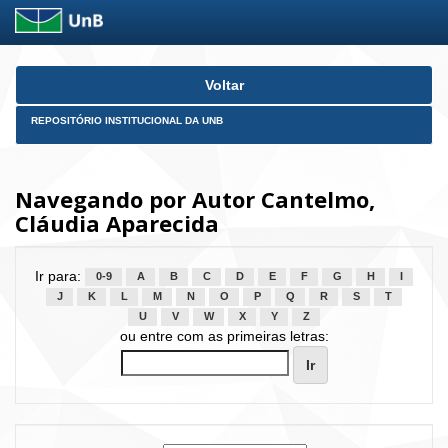
Skip
Voltar
navigation
REPOSITÓRIO INSTITUCIONAL DA UNB
Navegando por Autor Cantelmo,
Cláudia Aparecida
Ir para:
0-9
A
B
C
D
E
F
G
H
I
J
K
L
M
N
O
P
Q
R
S
T
U
V
W
X
Y
Z
ou entre com as primeiras letras: