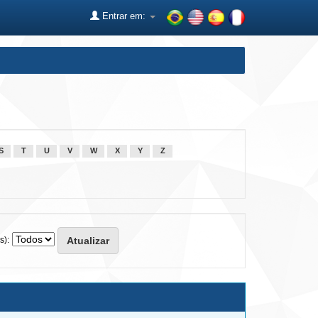
Entrar em:
S
T
U
V
W
X
Y
Z
s):