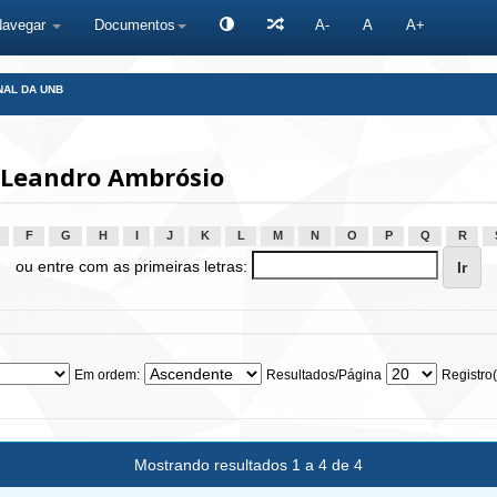
Navegar
Documentos
A-
A
A+
NAL DA UNB
 Leandro Ambrósio
F
G
H
I
J
K
L
M
N
O
P
Q
R
ou entre com as primeiras letras:
Em ordem:
Resultados/Página
Registro(
Mostrando resultados 1 a 4 de 4