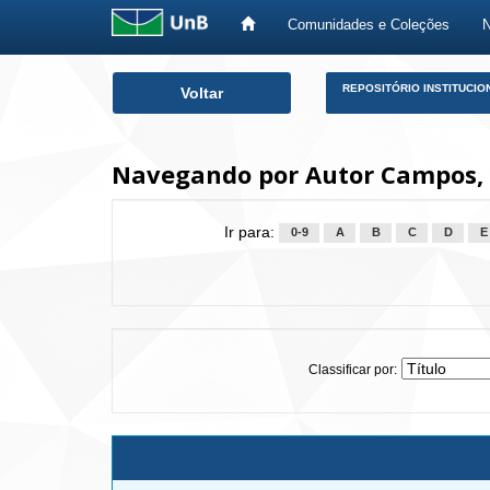
Comunidades e Coleções
Skip
REPOSITÓRIO INSTITUCIO
Voltar
navigation
Navegando por Autor Campos,
Ir para:
0-9
A
B
C
D
E
Classificar por: