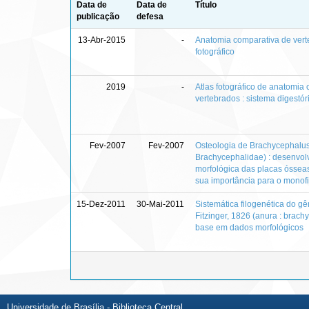
Data de
Data de
Título
publicação
defesa
13-Abr-2015
-
Anatomia comparativa de verte
fotográfico
2019
-
Atlas fotográfico de anatomi
vertebrados : sistema digestór
Fev-2007
Fev-2007
Osteologia de Brachycephalus
Brachycephalidae) : desenvol
morfológica das placas ósseas
sua importância para o monof
15-Dez-2011
30-Mai-2011
Sistemática filogenética do g
Fitzinger, 1826 (anura : brac
base em dados morfológicos
Universidade de Brasília - Biblioteca Central