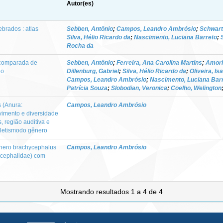
Autor(es)
brados : atlas
Sebben, Antônio
;
Campos, Leandro Ambrósio
;
Schwart
Silva, Hélio Ricardo da
;
Nascimento, Luciana Barreto
;
Rocha da
a comparada de
Sebben, Antônio
;
Ferreira, Ana Carolina Martins
;
Amori
io
Dillenburg, Gabriel
;
Silva, Hélio Ricardo da
;
Oliveira, Is
Campos, Leandro Ambrósio
;
Nascimento, Luciana Bar
Patrícia Souza
;
Slobodian, Veronica
;
Coelho, Welington
 (Anura:
Campos, Leandro Ambrósio
vimento e diversidade
, região auditiva e
iletismodo gênero
ênero brachycephalus
Campos, Leandro Ambrósio
hycephalidae) com
Mostrando resultados 1 a 4 de 4