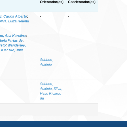
Orientador(es)
Coorientador(es)
z, Carlos Alberto
;
-
-
Silva, Luiza Helena
m, Ana Karolina
;
-
-
abela Farias de
;
reto
;
Wanderley,
;
Klaczko, Julia
Sebben,
-
Antônio
Sebben,
-
Antônio
;
Silva,
Helio Ricardo
da