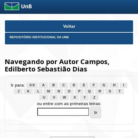
Skip
Voltar
navigation
REPOSITÓRIO INSTITUCIONAL DA UNB
Navegando por Autor Campos,
Edilberto Sebastião Dias
Ir para:
0-9
A
B
C
D
E
F
G
H
I
J
K
L
M
N
O
P
Q
R
S
T
U
V
W
X
Y
Z
ou entre com as primeiras letras: