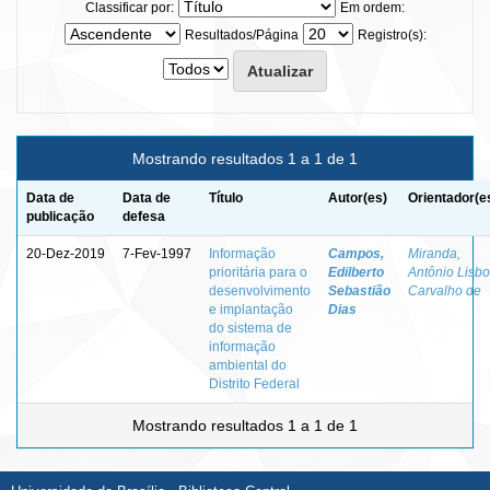
Classificar por:
Em ordem:
Resultados/Página
Registro(s):
Mostrando resultados 1 a 1 de 1
Data de
Data de
Título
Autor(es)
Orientador(e
publicação
defesa
20-Dez-2019
7-Fev-1997
Informação
Campos,
Miranda,
prioritária para o
Edilberto
Antônio Lisb
desenvolvimento
Sebastião
Carvalho de
e implantação
Dias
do sistema de
informação
ambiental do
Distrito Federal
Mostrando resultados 1 a 1 de 1