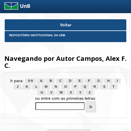
Skip
Voltar
navigation
REPOSITÓRIO INSTITUCIONAL DA UNB
Navegando por Autor Campos, Alex F.
C.
Ir para:
0-9
A
B
C
D
E
F
G
H
I
J
K
L
M
N
O
P
Q
R
S
T
U
V
W
X
Y
Z
ou entre com as primeiras letras: