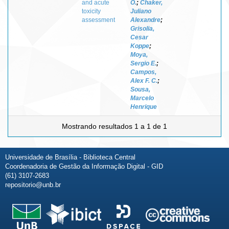
and acute
O.
;
Chaker,
toxicity
Juliano
assessment
Alexandre
;
Grisolia,
Cesar
Koppe
;
Moya,
Sergio E.
;
Campos,
Alex F. C.
;
Sousa,
Marcelo
Henrique
Mostrando resultados 1 a 1 de 1
Universidade de Brasília - Biblioteca Central
Coordenadoria de Gestão da Informação Digital - GID
(61) 3107-2683
repositorio@unb.br