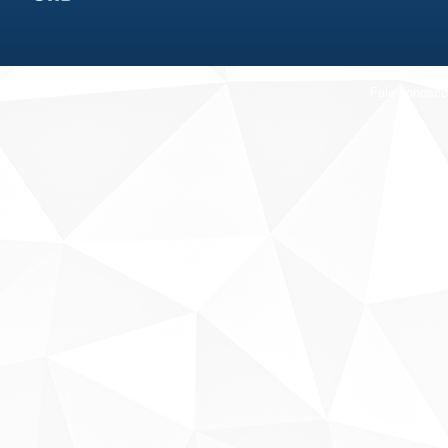
Fale conosco
Sobre