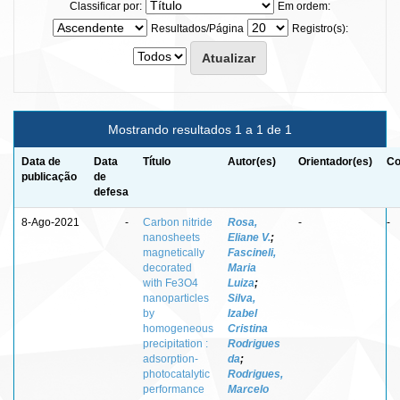
Classificar por:
Em ordem:
Resultados/Página
Registro(s):
Mostrando resultados 1 a 1 de 1
Data de
Data
Título
Autor(es)
Orientador(es)
Co
publicação
de
defesa
8-Ago-2021
-
Carbon nitride
Rosa,
-
-
nanosheets
Eliane V.
;
magnetically
Fascineli,
decorated
Maria
with Fe3O4
Luiza
;
nanoparticles
Silva,
by
Izabel
homogeneous
Cristina
precipitation :
Rodrigues
adsorption-
da
;
photocatalytic
Rodrigues,
performance
Marcelo