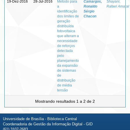
19-Dez-2016
28-Jul-2016
Método para
Camargos,
Shayani,
a
Ronaldo
Rafael Amaral
identificação
Sérgio
dos limites de
Chacon
geração
distribuída
fotovoltaica
que alteram a
necessidade
de reforços
detectada
pelo
planejamento
da expansão
de sistemas
de
distribuição
de média
tensão
Mostrando resultados 1 a 2 de 2
Universidade de Brasília - Biblioteca Central
Coordenadoria de Gestão da Informação Digital - GID
(61) 3107-2683