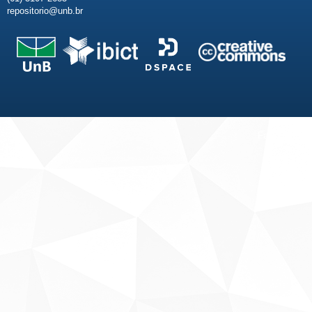
repositorio@unb.br
Fale conosco
Sobre