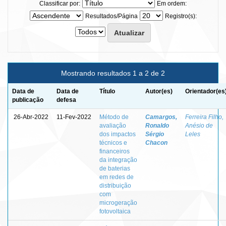
Classificar por:
Em ordem:
Resultados/Página
Registro(s):
Mostrando resultados 1 a 2 de 2
Data de
Data de
Título
Autor(es)
Orientador(es
publicação
defesa
26-Abr-2022
11-Fev-2022
Método de
Camargos,
Ferreira Filho,
avaliação
Ronaldo
Anésio de
dos impactos
Sérgio
Leles
técnicos e
Chacon
financeiros
da integração
de baterias
em redes de
distribuição
com
microgeração
fotovoltaica