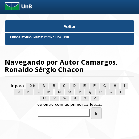
Skip
Voltar
navigation
REPOSITÓRIO INSTITUCIONAL DA UNB
Navegando por Autor Camargos,
Ronaldo Sérgio Chacon
Ir para:
0-9
A
B
C
D
E
F
G
H
I
J
K
L
M
N
O
P
Q
R
S
T
U
V
W
X
Y
Z
ou entre com as primeiras letras: