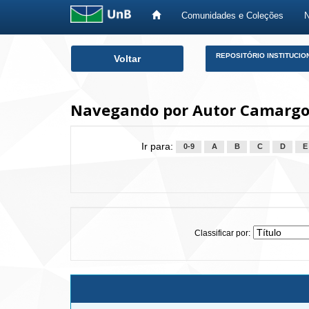
Comunidades e Coleções
Skip
REPOSITÓRIO INSTITUCIO
Voltar
navigation
Navegando por Autor Camargo, 
Ir para:
0-9
A
B
C
D
E
Classificar por: