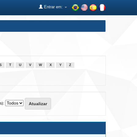
Entrar em:
S
T
U
V
W
X
Y
Z
s):