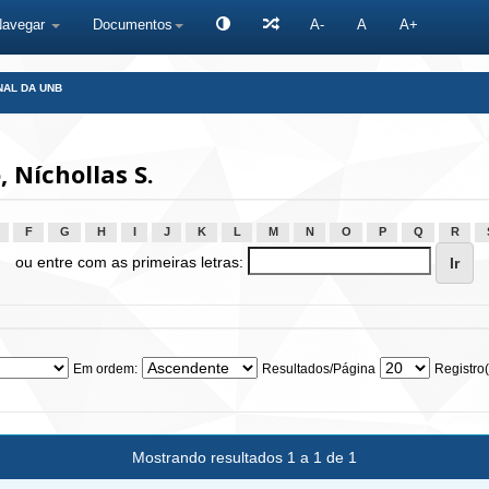
Navegar
Documentos
A-
A
A+
NAL DA UNB
Níchollas S.
F
G
H
I
J
K
L
M
N
O
P
Q
R
ou entre com as primeiras letras:
Em ordem:
Resultados/Página
Registro(
Mostrando resultados 1 a 1 de 1