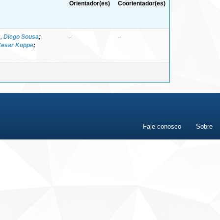
Orientador(es)
Coorientador(es)
, Diego Sousa
;
-
-
 Cesar Koppe
;
Fale conosco
Sobre