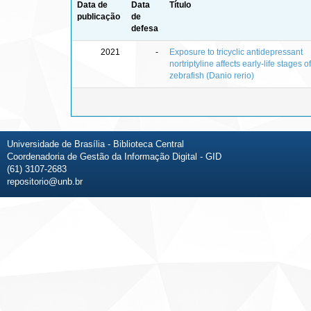
Data de
Data
Título
publicação
de
defesa
2021
-
Exposure to tricyclic antidepressant
nortriptyline affects early-life stages of
zebrafish (Danio rerio)
Universidade de Brasília - Biblioteca Central
Coordenadoria de Gestão da Informação Digital - GID
(61) 3107-2683
repositorio@unb.br