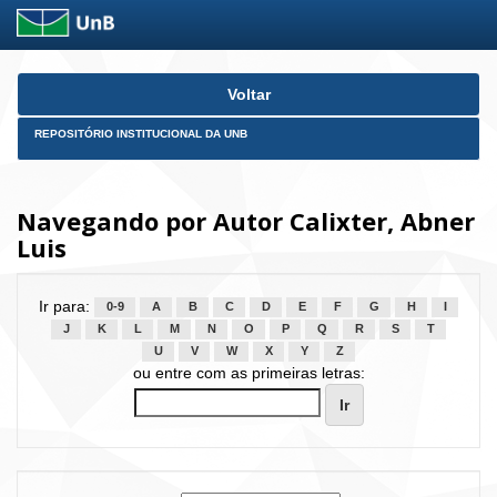
Skip
Voltar
navigation
REPOSITÓRIO INSTITUCIONAL DA UNB
Navegando por Autor Calixter, Abner
Luis
Ir para:
0-9
A
B
C
D
E
F
G
H
I
J
K
L
M
N
O
P
Q
R
S
T
U
V
W
X
Y
Z
ou entre com as primeiras letras: