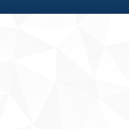
Fale conosco
Sobre