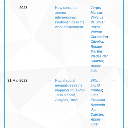
2023
-
New concepts
Jorge,
-
among
Marcus
interpersonal
Vinicius
ralationships in the
da Silva
;
work environment
Pazos,
Valmor
Cerqueira
;
Oliveira,
Rejane
Martins
Viegas de
;
Calixter,
Abner
Luis
31-Mai-2023
-
Racial social
Villar,
-
inequalities in the
Ingrid
mapping of COVID-
Pontes
;
19 in Maceió,
Lima,
Alagoas, Brazil
Erondina
Azevedo
de
;
Calixter,
Abner
Luis
;