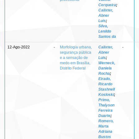
Cerqueira
;
Calixter,
Abner
Luis
;
Silva,
Lenildo
Santos da
12-Ago-2022
-
Morfologia urbana,
Calixter,
-
segurança pública
Abner
e a sensação de
Luis
;
medo em Brasília,
Werneck,
Distrito Federal
Daniela
Rocha
;
Eirado,
Ricardo
Stashnell
Kosloski
;
Primo,
Thalyson
Ferreira
Duarte
;
Romero,
Marta
Adriana
Bustos