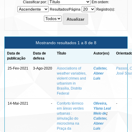
Classificar por:
Em ordem:
Resultados/Página
Registro(s):
Mostrando resultados 1 a 8 de 8
Data de
Data de
Título
Autor(es)
Orientado
publicação
defesa
25-Fev-2021
3-Ago-2020
Associations of
Calixter,
Passos, C
weather variables,
Abner
José Sou
violent crimes and
Luis
urbanism in
Brasília, Distrito
Federal
14-Mai-2021
-
Conforto térmico
Oliveira,
-
em áreas verdes
Ylana Leal
urbanas :
Melo de
;
simulação do
Calixter,
microclima na
Abner
Praça da
Luis