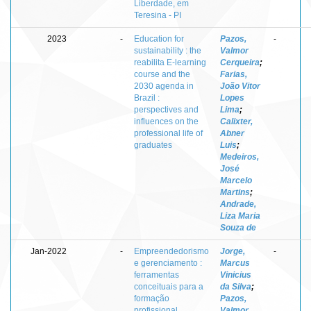
Liberdade, em
Teresina - PI
2023
-
Education for
Pazos,
-
sustainability : the
Valmor
reabilita E-learning
Cerqueira
;
course and the
Farias,
2030 agenda in
João Vitor
Brazil :
Lopes
perspectives and
Lima
;
influences on the
Calixter,
professional life of
Abner
graduates
Luis
;
Medeiros,
José
Marcelo
Martins
;
Andrade,
Liza Maria
Souza de
Jan-2022
-
Empreendedorismo
Jorge,
-
e gerenciamento :
Marcus
ferramentas
Vinicius
conceituais para a
da Silva
;
formação
Pazos,
profissional
Valmor