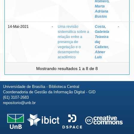
Romero,
Marta
Adriana
Bustos
14-Mai-2021
-
Uma revisão
Costa,
-
sistemática sobre a
Gabriela
relação entre a
Teixeira
presença de
da
;
vegetação e o
Calixter,
desempenho
Abner
acadêmico
Luis
Mostrando resultados 1 a 8 de 8
Universidade de Brasília - Biblioteca Central
Coordenadoria de Gestão da Informação Digital - GID
(61) 3107-2683
repositorio@unb.br