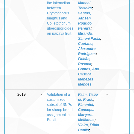
the interaction
Manoel
between
Teixeira
;
Cryptococcus
Santos,
magnus and
Jansen
Colletotrichum
Rodrigo
gloeosporioides
Pereira
;
on papaya fruit
Miranda,
Simoni Paula
;
Caetano,
Alexandre
Rodrigues
;
Falcão,
Rosana
;
Gomes, Ana
Cristina
Menezes
Mendes
2019
-
Validation of a
Paim, Tiago
-
customized
do Prado
;
subset of SNPs
Pimentel,
for sheep breed
Concepta
assignment in
Margaret
Brazil
McManus
;
Vieira, Fábio
Danilo
;