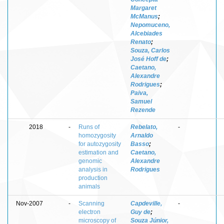
Margaret
McManus
;
Nepomuceno,
Alcebiades
Renato
;
Souza, Carlos
José Hoff de
;
Caetano,
Alexandre
Rodrigues
;
Paiva,
Samuel
Rezende
2018
-
Runs of
Rebelato,
-
homozygosity
Arnaldo
for autozygosity
Basso
;
estimation and
Caetano,
genomic
Alexandre
analysis in
Rodrigues
production
animals
Nov-2007
-
Scanning
Capdeville,
-
electron
Guy de
;
microscopy of
Souza Júnior,