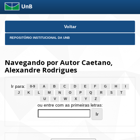
Skip
Voltar
navigation
REPOSITÓRIO INSTITUCIONAL DA UNB
Navegando por Autor Caetano,
Alexandre Rodrigues
Ir para:
0-9
A
B
C
D
E
F
G
H
I
J
K
L
M
N
O
P
Q
R
S
T
U
V
W
X
Y
Z
ou entre com as primeiras letras: