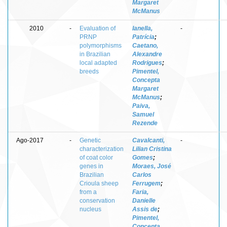
Margaret
McManus
2010
-
Evaluation of
Ianella,
-
PRNP
Patrícia
;
polymorphisms
Caetano,
in Brazilian
Alexandre
local adapted
Rodrigues
;
breeds
Pimentel,
Concepta
Margaret
McManus
;
Paiva,
Samuel
Rezende
Ago-2017
-
Genetic
Cavalcanti,
-
characterization
Lilian Cristina
of coat color
Gomes
;
genes in
Moraes, José
Brazilian
Carlos
Crioula sheep
Ferrugem
;
from a
Faria,
conservation
Danielle
nucleus
Assis de
;
Pimentel,
Concepta