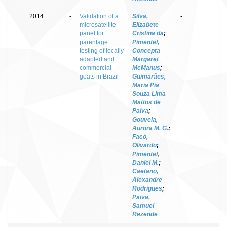
2014
-
Validation of a
Silva,
-
microsatellite
Elizabete
panel for
Cristina da
;
parentage
Pimentel,
testing of locally
Concepta
adapted and
Margaret
commercial
McManus
;
goats in Brazil
Guimarães,
Maria Pia
Souza Lima
Mattos de
Paiva
;
Gouveia,
Aurora M. G.
;
Facó,
Olivardo
;
Pimentel,
Daniel M.
;
Caetano,
Alexandre
Rodrigues
;
Paiva,
Samuel
Rezende