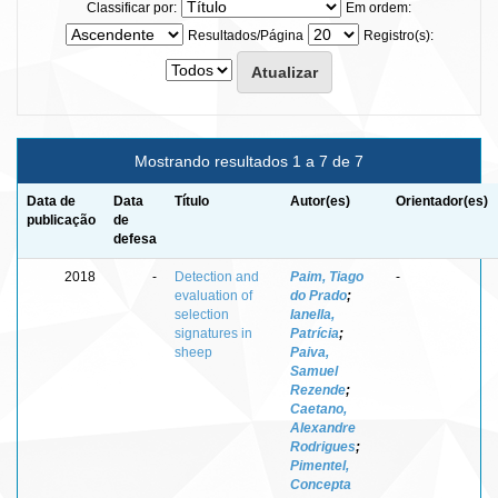
Classificar por:
Em ordem:
Resultados/Página
Registro(s):
Mostrando resultados 1 a 7 de 7
Data de
Data
Título
Autor(es)
Orientador(es)
publicação
de
defesa
2018
-
Detection and
Paim, Tiago
-
evaluation of
do Prado
;
selection
Ianella,
signatures in
Patrícia
;
sheep
Paiva,
Samuel
Rezende
;
Caetano,
Alexandre
Rodrigues
;
Pimentel,
Concepta