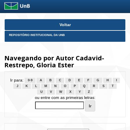
Skip
Voltar
navigation
REPOSITÓRIO INSTITUCIONAL DA UNB
Navegando por Autor Cadavid-
Restrepo, Gloria Ester
Ir para:
0-9
A
B
C
D
E
F
G
H
I
J
K
L
M
N
O
P
Q
R
S
T
U
V
W
X
Y
Z
ou entre com as primeiras letras: