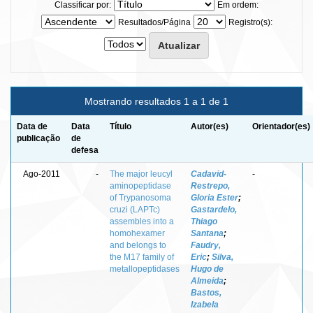
Classificar por:
Em ordem:
Resultados/Página
Registro(s):
Mostrando resultados 1 a 1 de 1
Data de
Data
Título
Autor(es)
Orientador(es)
publicação
de
defesa
Ago-2011
-
The major leucyl
Cadavid-
-
aminopeptidase
Restrepo,
of Trypanosoma
Gloria Ester
;
cruzi (LAPTc)
Gastardelo,
assembles into a
Thiago
homohexamer
Santana
;
and belongs to
Faudry,
the M17 family of
Eric
;
Silva,
metallopeptidases
Hugo de
Almeida
;
Bastos,
Izabela