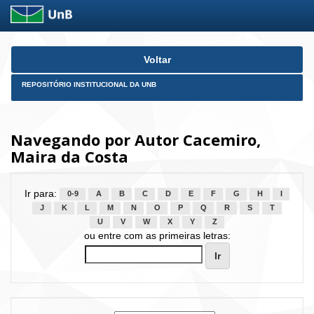
Skip
Voltar
navigation
REPOSITÓRIO INSTITUCIONAL DA UNB
Navegando por Autor Cacemiro,
Maira da Costa
Ir para:
0-9
A
B
C
D
E
F
G
H
I
J
K
L
M
N
O
P
Q
R
S
T
U
V
W
X
Y
Z
ou entre com as primeiras letras: