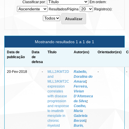
Classificar por:
Em ordem:
Resultados/Página
Registro(s):
Mostrando resultados 1 a 1 de 1
Data de
Data
Título
Autor(es)
Orientador(es)
C
publicação
de
defesa
20-Fev-2018
-
MLL2/KMT2D
Rabello,
-
-
and
Doralina do
MLL3/KMT2C
Amaral
;
expression
Ferreira,
correlates
Vivian
with disease
D’Afonseca
progression
da Silva
;
and response
Coelho,
to imatinib
Maria
mesylate in
Gabriela
chronic
Berzoti
;
myeloid
Burin,