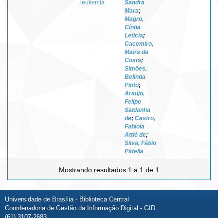
leukemia
Sandra
Mara
;
Magro,
Cíntia
Leticia
;
Cacemiro,
Maira da
Costa
;
Simões,
Belinda
Pinto
;
Araújo,
Felipe
Saldanha
de
;
Castro,
Fabíola
Attié de
;
Silva, Fábio
Pittella
Mostrando resultados 1 a 1 de 1
Universidade de Brasília - Biblioteca Central
Coordenadoria de Gestão da Informação Digital - GID
(61) 3107-2683