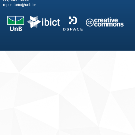
repositorio@unb.br
Fale conosco
Sobre