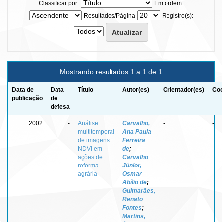
Classificar por:
Em ordem:
Resultados/Página
Registro(s):
Mostrando resultados 1 a 1 de 1
Data de
Data
Título
Autor(es)
Orientador(es)
Coo
publicação
de
defesa
2002
-
Análise
Carvalho,
-
-
multitemporal
Ana Paula
de imagens
Ferreira
NDVI em
de
;
ações de
Carvalho
reforma
Júnior,
agrária
Osmar
Abílio de
;
Guimarães,
Renato
Fontes
;
Martins,