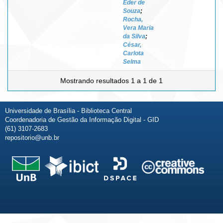
Éder de
Souza
;
Rocha,
Vera Maria
da Silva
;
César,
Carlota
Selma
Mostrando resultados 1 a 1 de 1
Universidade de Brasília - Biblioteca Central
Coordenadoria de Gestão da Informação Digital - GID
(61) 3107-2683
repositorio@unb.br