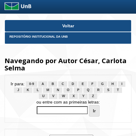
Skip
Voltar
navigation
REPOSITÓRIO INSTITUCIONAL DA UNB
Navegando por Autor César, Carlota
Selma
Ir para:
0-9
A
B
C
D
E
F
G
H
I
J
K
L
M
N
O
P
Q
R
S
T
U
V
W
X
Y
Z
ou entre com as primeiras letras: