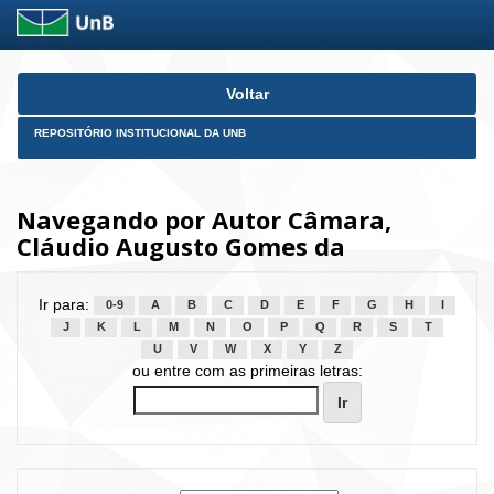
Skip
Voltar
navigation
REPOSITÓRIO INSTITUCIONAL DA UNB
Navegando por Autor Câmara,
Cláudio Augusto Gomes da
Ir para:
0-9
A
B
C
D
E
F
G
H
I
J
K
L
M
N
O
P
Q
R
S
T
U
V
W
X
Y
Z
ou entre com as primeiras letras: