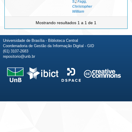
S.
;
Fagg,
Christopher
William
Mostrando resultados 1 a 1 de 1
Universidade de Brasília - Biblioteca Central
Coordenadoria de Gestão da Informação Digital - GID
(61) 3107-2683
repositorio@unb.br
Fale conosco
Sobre