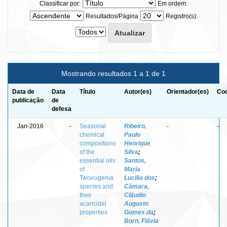
Classificar por:
Em ordem:
Resultados/Página
Registro(s):
Mostrando resultados 1 a 1 de 1
Data de
Data
Título
Autor(es)
Orientador(es)
Coo
publicação
de
defesa
Jan-2016
-
Seasonal
Ribeiro,
-
-
chemical
Paulo
compositions
Henrique
of the
Silva
;
essential oils
Santos,
of
Maria
Twoeugenia
Lucilia dos
;
species and
Câmara,
their
Cláudio
acaricidal
Augusto
properties
Gomes da
;
Born, Flávia