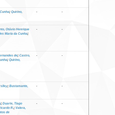
 Cunha
;
Quirino,
-
-
nto, Otávio Henrique
-
-
es Maria da Cunha
;
Fernandes de
;
Castro,
-
-
Cunha
;
Quirino,
slley
;
Bustamante,
-
-
a
;
Duarte, Tiago
-
-
icardo R.
;
Valera,
ntos de