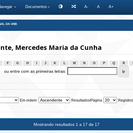
Navegar
Documentos
A-
A
A+
NAL DA UNB
nte, Mercedes Maria da Cunha
F
G
H
I
J
K
L
M
N
O
P
Q
R
ou entre com as primeiras letras:
Em ordem:
Resultados/Página
Registro(
Mostrando resultados 1 a 17 de 17