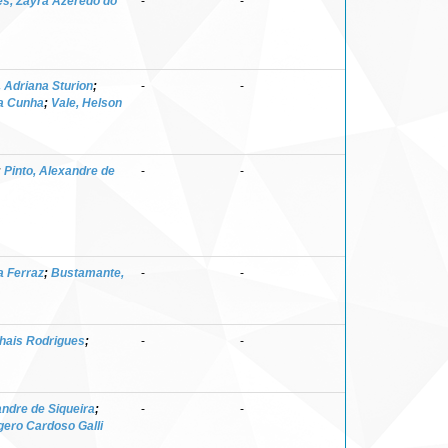
s, Zayra Azeredo do
-
-
, Adriana Sturion
;
-
-
a Cunha
;
Vale, Helson
;
Pinto, Alexandre de
-
-
a Ferraz
;
Bustamante,
-
-
Thais Rodrigues
;
-
-
andre de Siqueira
;
-
-
gero Cardoso Galli