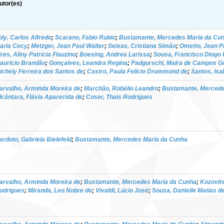
utor(es)
oly, Carlos Alfredo
;
Scarano, Fabio Rubio
;
Bustamante, Mercedes Maria da Cu
aria Cecy
;
Metzger, Jean Paul Walter
;
Seixas, Cristiana Simão
;
Ometto, Jean P
ires, Aliny Patrícia Flauzino
;
Boesing, Andrea Larissa
;
Sousa, Francisco Diogo
aurício Brandão
;
Gonçalves, Leandra Regina
;
Padgurschi, Maíra de Campos G
ichely Ferreira dos Santos de
;
Castro, Paula Felício Drummond de
;
Santos, Isa
arvalho, Arminda Moreira de
;
Marchão, Robélio Leandro
;
Bustamante, Mercede
lcântara, Flávia Aparecida de
;
Coser, Thais Rodrigues
ardoto, Gabriela Bielefeld
;
Bustamante, Mercedes Maria da Cunha
arvalho, Arminda Moreira de
;
Bustamante, Mercedes Maria da Cunha
;
Kozovit
odrigues
;
Miranda, Leo Nobre de
;
Vivaldi, Lúcio José
;
Sousa, Danielle Matias d