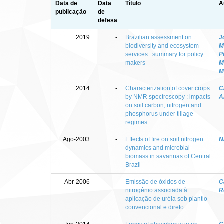
Data de
Data
Título
A
publicação
de
defesa
2019
-
Brazilian assessment on
J
biodiversity and ecosystem
M
services : summary for policy
P
makers
M
M
2014
-
Characterization of cover crops
C
by NMR spectroscopy : impacts
A
on soil carbon, nitrogen and
phosphorus under tillage
regimes
Ago-2003
-
Effects of fire on soil nitrogen
N
dynamics and microbial
biomass in savannas of Central
Brazil
Abr-2006
-
Emissão de óxidos de
C
nitrogênio associada à
R
aplicação de uréia sob plantio
convencional e direto