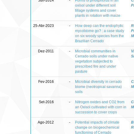
Jun-2014
-
Forms of phosphorus in an
C
oxisol under different soil
P
tillage systems and cover
plants in rotation with maize
25-Abr-2023
-
How deep can the endophytic
R
mycobiome go? : a case study
P
on six woody species from the
M
Brazilian Cerrado
Dez-2011
-
Microbial communities in
V
Cerrado soils under native
S
vegetation subjected to
prescribed fire and under
pasture
Fev-2016
-
Microbial diversity in cerrado
C
biome (neotropical savanna)
M
soils
Set-2016
-
Nitrogen oxides and CO2 from
C
an Oxisol cultivated with corn in
M
succession to cover crops
Ago-2012
-
Potential impacts of climate
B
change on biogeochemical
R
functioning of Cerrado