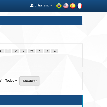
Entrar em:
S
T
U
V
W
X
Y
Z
s):