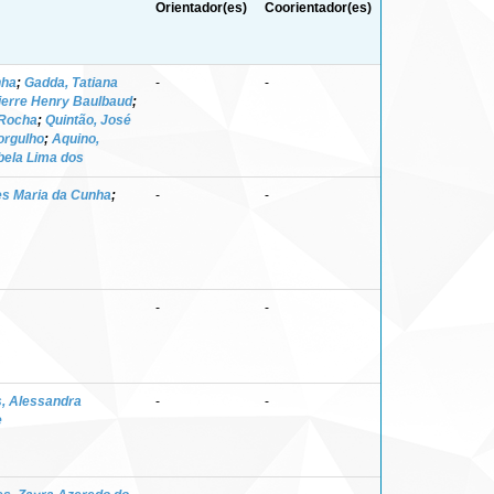
Orientador(es)
Coorientador(es)
nha
;
Gadda, Tatiana
-
-
ierre Henry Baulbaud
;
 Rocha
;
Quintão, José
orgulho
;
Aquino,
bela Lima dos
s Maria da Cunha
;
-
-
-
-
s, Alessandra
-
-
e