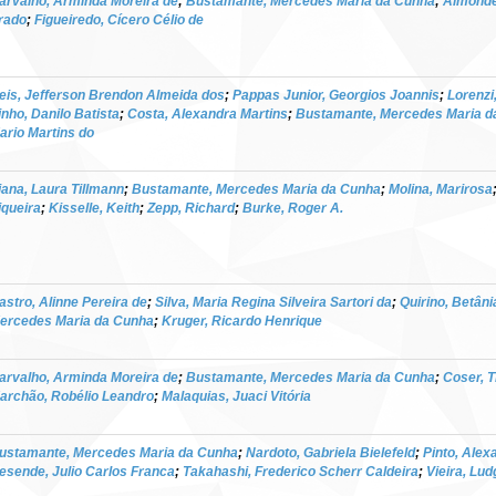
arvalho, Arminda Moreira de
;
Bustamante, Mercedes Maria da Cunha
;
Almonde
rado
;
Figueiredo, Cícero Célio de
eis, Jefferson Brendon Almeida dos
;
Pappas Junior, Georgios Joannis
;
Lorenzi
inho, Danilo Batista
;
Costa, Alexandra Martins
;
Bustamante, Mercedes Maria d
ario Martins do
iana, Laura Tillmann
;
Bustamante, Mercedes Maria da Cunha
;
Molina, Marirosa
iqueira
;
Kisselle, Keith
;
Zepp, Richard
;
Burke, Roger A.
astro, Alinne Pereira de
;
Silva, Maria Regina Silveira Sartori da
;
Quirino, Betâni
ercedes Maria da Cunha
;
Kruger, Ricardo Henrique
arvalho, Arminda Moreira de
;
Bustamante, Mercedes Maria da Cunha
;
Coser, 
archão, Robélio Leandro
;
Malaquias, Juaci Vitória
ustamante, Mercedes Maria da Cunha
;
Nardoto, Gabriela Bielefeld
;
Pinto, Alex
esende, Julio Carlos Franca
;
Takahashi, Frederico Scherr Caldeira
;
Vieira, Lud