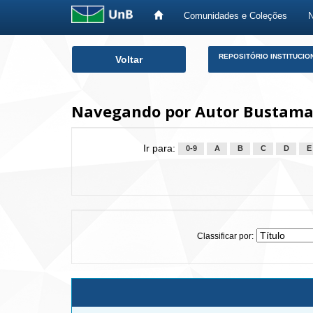
Comunidades e Coleções
Skip
REPOSITÓRIO INSTITUCIO
Voltar
navigation
Navegando por Autor Bustama
Ir para:
0-9
A
B
C
D
E
Classificar por: