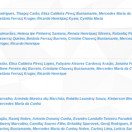
odrigues, Thiago
;
Catão, Elisa Caldeira Pires
;
Bustamante, Mercedes Maria da
etânia Ferraz
;
Kruger, Ricardo Henrique
;
Kyaw, Cynthia Maria
uimarães, Helena Ipe Pinheiro
;
Santana, Renata Henrique
;
Silveira, Rafaella
;
Pi
ezerra
;
Quirino, Betânia Ferraz
;
Barreto, Cristine Chaves
;
Bustamante, Merced
rüger, Ricardo Henrique
atão, Elisa Caldeira Pires
;
Lopes, Fabyano Alvares Cardoso
;
Araújo, Janaína 
linne Pereira de
;
Barreto, Cristiane Chaves
;
Bustamante, Mercedes Maria da 
etânia Ferraz
;
Kruger, Ricardo Henrique
arvalho, Arminda Moreira de
;
Marchão, Robélio Leandro
;
Souza, Kleberson Wor
ercedes Maria da Cunha
ajão, Raoni
;
Nobre, Antonio Donato
;
Cunha, Evandro Landulfo Teixeira Paradel
ibeiro
;
Marcolino, Camilla
;
Soares-Filho, Britaldo
;
Sparovek, Gerd
;
Rodrigues, R
arlos
;
Bustamante, Mercedes Maria da Cunha
;
Nobre, Carlos
;
Lima, Letícia Sa