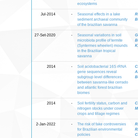
ecosystems
Jul-2014
-
Seasonal effects in a lake
R
sediment archaeal community
B
of the brazilian savanna
27-Set-2020
-
Seasonal variations in soil
G
microbiota profile of termite
B
(Syntermes wheeleri) mounds
K
in the Brazilian tropical
savanna
2014
-
Soil acidobacterial 16S rRNA
C
gene sequences reveal
A
subgroup level differences
B
between savanna-like cerrado
and atlantic forest brazilian
biomes
2014
-
Soil fertility status, carbon and
C
nitrogen stocks under cover
M
crops and tillage regimes
2-Jan-2022
-
The risk of fake controversies
R
for Brazilian environmental
R
policies
C