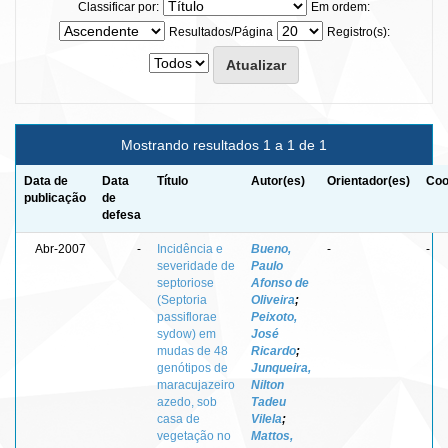
Classificar por:
Em ordem:
Resultados/Página
Registro(s):
Mostrando resultados 1 a 1 de 1
Data de
Data
Título
Autor(es)
Orientador(es)
Coo
publicação
de
defesa
Abr-2007
-
Incidência e
Bueno,
-
-
severidade de
Paulo
septoriose
Afonso de
(Septoria
Oliveira
;
passiflorae
Peixoto,
sydow) em
José
mudas de 48
Ricardo
;
genótipos de
Junqueira,
maracujazeiro
Nilton
azedo, sob
Tadeu
casa de
Vilela
;
vegetação no
Mattos,