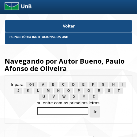
Skip
Voltar
navigation
REPOSITÓRIO INSTITUCIONAL DA UNB
Navegando por Autor Bueno, Paulo
Afonso de Oliveira
Ir para:
0-9
A
B
C
D
E
F
G
H
I
J
K
L
M
N
O
P
Q
R
S
T
U
V
W
X
Y
Z
ou entre com as primeiras letras: