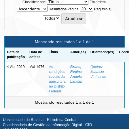
Classificar por:
Em ordem:
Resultados/Página
Registro(s):
Mostrando resultados 1 a 1 de 1
Data de
Data de
Título
Autor(es)
Orientador(es)
Coori
publicação
defesa
4-Abr-2019
Mai-1976
As
Bruno,
Queiroz,
-
condições
Regina
Maurício
sociais da
Angela
Vinhas de
agricultura
Landim
no Distrito
Federal
Mostrando resultados 1 a 1 de 1
Universidade de Brasília - Biblioteca Central
Coordenadoria de Gestão da Informação Digital - GID