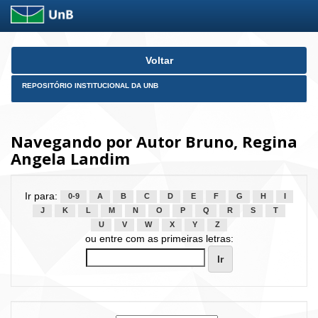
Skip
Voltar
navigation
REPOSITÓRIO INSTITUCIONAL DA UNB
Navegando por Autor Bruno, Regina
Angela Landim
Ir para:
0-9
A
B
C
D
E
F
G
H
I
J
K
L
M
N
O
P
Q
R
S
T
U
V
W
X
Y
Z
ou entre com as primeiras letras: