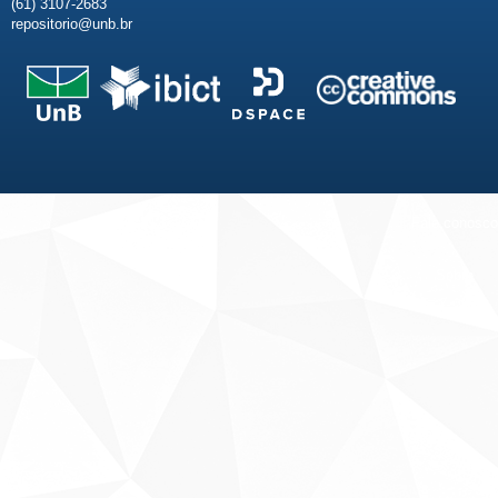
(61) 3107-2683
repositorio@unb.br
Fale conosco
Sobre