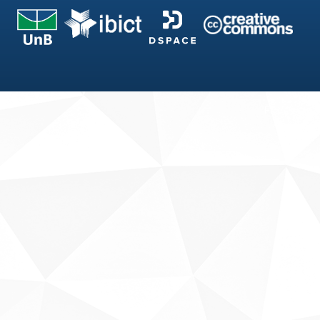
Fale conosco
Sobre