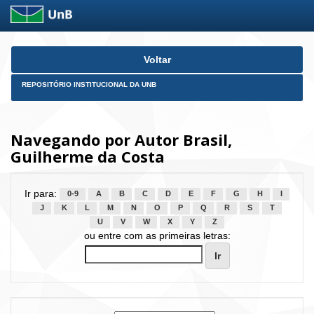
Skip
Voltar
navigation
REPOSITÓRIO INSTITUCIONAL DA UNB
Navegando por Autor Brasil,
Guilherme da Costa
Ir para:
0-9
A
B
C
D
E
F
G
H
I
J
K
L
M
N
O
P
Q
R
S
T
U
V
W
X
Y
Z
ou entre com as primeiras letras: