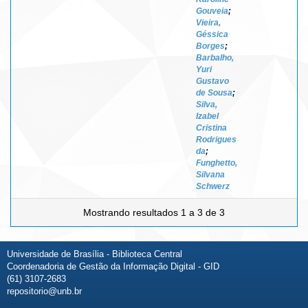
Gouveia
;
Vieira,
Géssica
Borges
;
Barbalho,
Yuri
Gustavo
de Sousa
;
Silva,
Izabel
Cristina
Rodrigues
da
;
Funghetto,
Silvana
Schwerz
Mostrando resultados 1 a 3 de 3
Universidade de Brasília - Biblioteca Central
Coordenadoria de Gestão da Informação Digital - GID
(61) 3107-2683
repositorio@unb.br