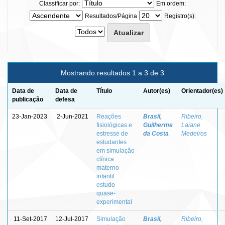
Classificar por:
Em ordem:
Resultados/Página
Registro(s):
Mostrando resultados 1 a 3 de 3
Data de
Data de
Título
Autor(es)
Orientador(es)
publicação
defesa
23-Jan-2023
2-Jun-2021
Reações
Brasil,
Ribeiro,
fisiológicas e
Guilherme
Laiane
estresse de
da Costa
Medeiros
estudantes
em simulação
clínica
materno-
infantil :
estudo
quase-
experimental
11-Set-2017
12-Jul-2017
Simulação
Brasil,
Ribeiro,