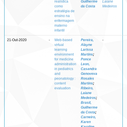
realística
Guilherme
Laiane
como
da Costa
Medeiros
estratégia de
ensino na
enfermagem
materno
infantil
21-Out-2020
-
Web-based
Pereira,
-
virtual
Alayne
learning
Larissa
environment
Martins
;
for medicine
Ponce
administration
Leon,
in pediatrics
Casandra
and
Genoveva
peonatology :
Rosales
content
Martins
;
evaluation
Ribeiro,
Laiane
Medeiros
;
Brasil,
Guilherme
da Costa
;
Carneiro,
Karen
Karoline