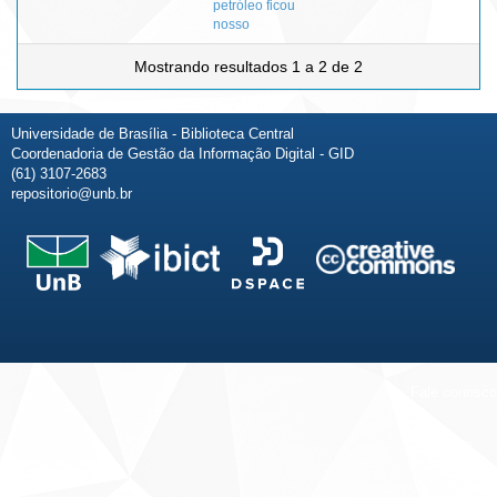
petróleo ficou
nosso
Mostrando resultados 1 a 2 de 2
Universidade de Brasília - Biblioteca Central
Coordenadoria de Gestão da Informação Digital - GID
(61) 3107-2683
repositorio@unb.br
Fale conosco
Sobre