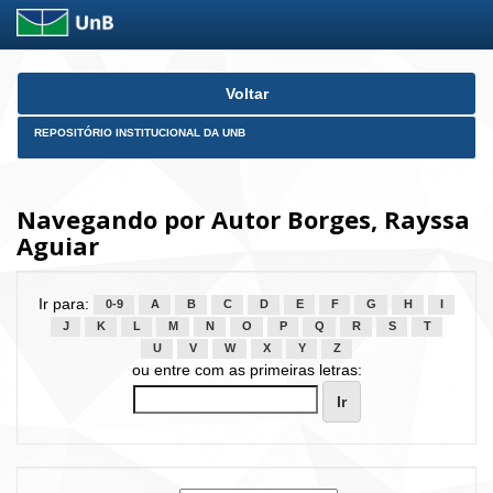
Skip
Voltar
navigation
REPOSITÓRIO INSTITUCIONAL DA UNB
Navegando por Autor Borges, Rayssa
Aguiar
Ir para:
0-9
A
B
C
D
E
F
G
H
I
J
K
L
M
N
O
P
Q
R
S
T
U
V
W
X
Y
Z
ou entre com as primeiras letras: