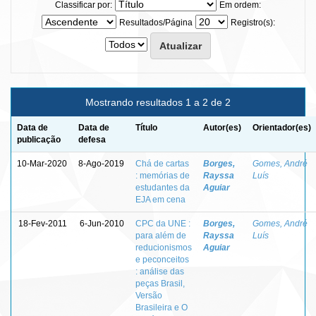
Classificar por:
Em ordem:
Resultados/Página
Registro(s):
Mostrando resultados 1 a 2 de 2
Data de
Data de
Título
Autor(es)
Orientador(es)
publicação
defesa
10-Mar-2020
8-Ago-2019
Chá de cartas
Borges,
Gomes, André
: memórias de
Rayssa
Luís
estudantes da
Aguiar
EJA em cena
18-Fev-2011
6-Jun-2010
CPC da UNE :
Borges,
Gomes, André
para além de
Rayssa
Luís
reducionismos
Aguiar
e peconceitos
: análise das
peças Brasil,
Versão
Brasileira e O