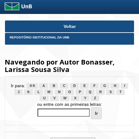
Skip
Voltar
navigation
REPOSITÓRIO INSTITUCIONAL DA UNB
Navegando por Autor Bonasser,
Larissa Sousa Silva
Ir para:
0-9
A
B
C
D
E
F
G
H
I
J
K
L
M
N
O
P
Q
R
S
T
U
V
W
X
Y
Z
ou entre com as primeiras letras: