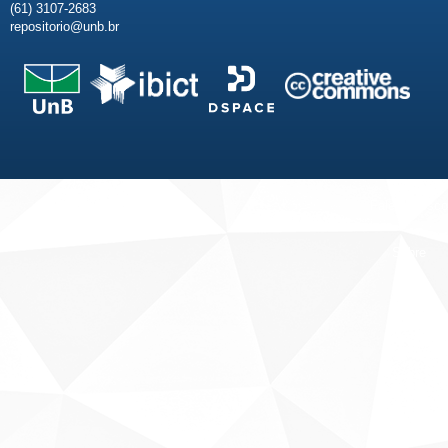
(61) 3107-2683
repositorio@unb.br
Fale conosco
Sobre