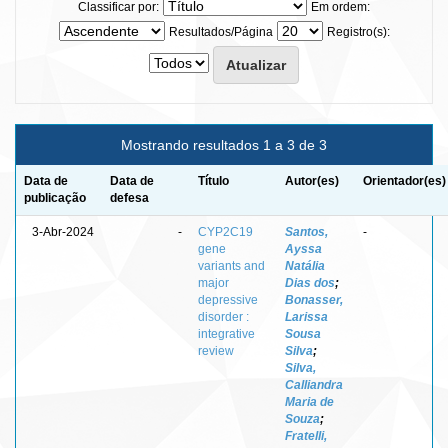
Classificar por:
Em ordem:
Resultados/Página
Registro(s):
Mostrando resultados 1 a 3 de 3
Data de
Data de
Título
Autor(es)
Orientador(es)
publicação
defesa
3-Abr-2024
-
CYP2C19
Santos,
-
gene
Ayssa
variants and
Natália
major
Dias dos
;
depressive
Bonasser,
disorder :
Larissa
integrative
Sousa
review
Silva
;
Silva,
Calliandra
Maria de
Souza
;
Fratelli,