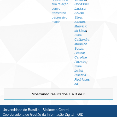
sua relação
Bonasser,
com o
Larissa
transtorno
Sousa
depressivo
Silva
;
maior
Santos,
Mauricio
de Lima
;
Silva,
Calliandra
Maria de
Souza
;
Fratelli,
Caroline
Ferreira
;
Silva,
Izabel
Cristina
Rodrigues
da
Mostrando resultados 1 a 3 de 3
Universidade de Brasília - Biblioteca Central
Coordenadoria de Gestão da Informação Digital - GID