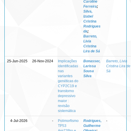
Caroline
Ferreira
;
Silva,
Izabel
Cristina
Rodrigues
da
;
Barreto,
Livia
Cristina
Lira de Sá
25-Jun-2025
26-Nov-2024
Implicações
Bonasser,
Barreto, Livia
identificadas
Larissa
Cristina Lira de
nas
Sousa
Sá
variantes
Silva
genéticas do
CYP2C19 e
transtorno
depressivo
maior :
revisão
sistemática
4-Jul-2026
-
Polimorfismo
Rodrigues,
-
TP53
Guilherme
Arg72Pro e
Oliveira
;