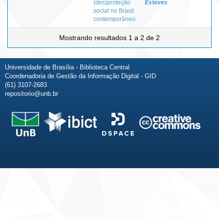
(des)proteção
Esteves
social no Brasil
contemporâneo
Mostrando resultados 1 a 2 de 2
Universidade de Brasília - Biblioteca Central
Coordenadoria de Gestão da Informação Digital - GID
(61) 3107-2683
repositorio@unb.br
Fale conosco
Sobre