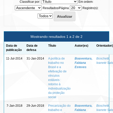
Classificar por:
Em ordem:
Resultados/Página
Registro(s):
Mostrando resultados 1 a 2 de 2
Data de
Data de
Título
Autor(es)
Orientador(
publicação
defesa
11-Jul-2014
31-Jan-2014
A política de
Boaventura,
Boschetti,
trabalho no
Fabiana
Ivanete Sal
Brasil e a
Esteves
efetivação de
vínculos
estáveis :
retorno à
individualização
da proteção
social
7-Jan-2018
29-Jun-2018
Precarização do
Boaventura,
Boschetti,
trabalho e
Fabiana
Ivanete Sal