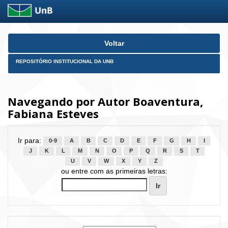
Skip
Voltar
navigation
REPOSITÓRIO INSTITUCIONAL DA UNB
Navegando por Autor Boaventura,
Fabiana Esteves
Ir para:
0-9
A
B
C
D
E
F
G
H
I
J
K
L
M
N
O
P
Q
R
S
T
U
V
W
X
Y
Z
ou entre com as primeiras letras: