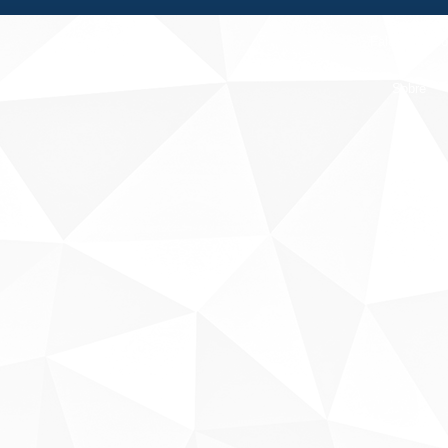
Fale conosco
Sobre