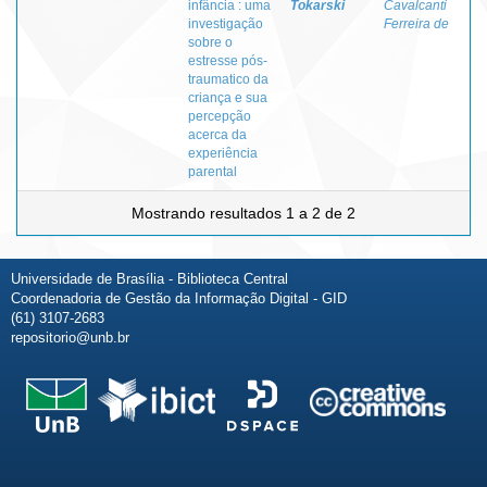
infância : uma
Tokarski
Cavalcanti
investigação
Ferreira de
sobre o
estresse pós-
traumatico da
criança e sua
percepção
acerca da
experiência
parental
Mostrando resultados 1 a 2 de 2
Universidade de Brasília - Biblioteca Central
Coordenadoria de Gestão da Informação Digital - GID
(61) 3107-2683
repositorio@unb.br