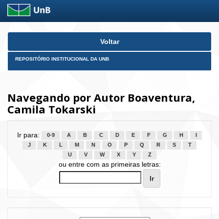
Skip
Voltar
navigation
REPOSITÓRIO INSTITUCIONAL DA UNB
Navegando por Autor Boaventura,
Camila Tokarski
Ir para:
0-9
A
B
C
D
E
F
G
H
I
J
K
L
M
N
O
P
Q
R
S
T
U
V
W
X
Y
Z
ou entre com as primeiras letras: