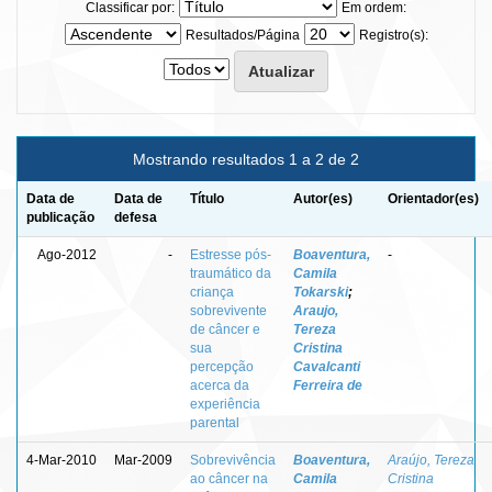
Classificar por:
Em ordem:
Resultados/Página
Registro(s):
Mostrando resultados 1 a 2 de 2
Data de
Data de
Título
Autor(es)
Orientador(es)
publicação
defesa
Ago-2012
-
Estresse pós-
Boaventura,
-
traumático da
Camila
criança
Tokarski
;
sobrevivente
Araujo,
de câncer e
Tereza
sua
Cristina
percepção
Cavalcanti
acerca da
Ferreira de
experiência
parental
4-Mar-2010
Mar-2009
Sobrevivência
Boaventura,
Araújo, Tereza
ao câncer na
Camila
Cristina