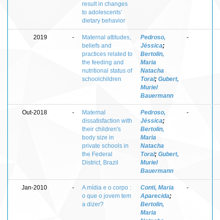
result in changes
to adolescents’
dietary behavior
2019
-
Maternal attitudes,
Pedroso,
-
beliefs and
Jéssica
;
practices related to
Bertolin,
the feeding and
Maria
nutritional status of
Natacha
schoolchildren
Toral
;
Gubert,
Muriel
Bauermann
Out-2018
-
Maternal
Pedroso,
-
dissatisfaction with
Jéssica
;
their children's
Bertolin,
body size in
Maria
private schools in
Natacha
the Federal
Toral
;
Gubert,
District, Brazil
Muriel
Bauermann
Jan-2010
-
A mídia e o corpo :
Conti, Maria
-
o que o jovem tem
Aparecida
;
a dizer?
Bertolin,
Maria