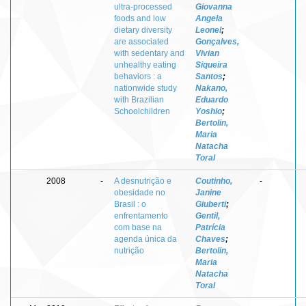
ultra-processed
Giovanna
foods and low
Angela
dietary diversity
Leonel
;
are associated
Gonçalves,
with sedentary and
Vivian
unhealthy eating
Siqueira
behaviors : a
Santos
;
nationwide study
Nakano,
with Brazilian
Eduardo
Schoolchildren
Yoshio
;
Bertolin,
Maria
Natacha
Toral
2008
-
A desnutrição e
Coutinho,
-
obesidade no
Janine
Brasil : o
Giuberti
;
enfrentamento
Gentil,
com base na
Patrícia
agenda única da
Chaves
;
nutrição
Bertolin,
Maria
Natacha
Toral