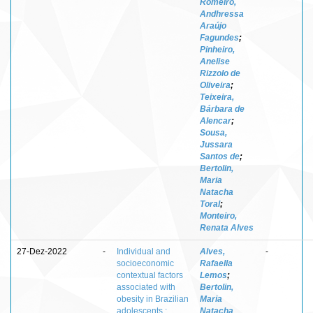
Romeiro,
Andhressa
Araújo
Fagundes
;
Pinheiro,
Anelise
Rizzolo de
Oliveira
;
Teixeira,
Bárbara de
Alencar
;
Sousa,
Jussara
Santos de
;
Bertolin,
Maria
Natacha
Toral
;
Monteiro,
Renata Alves
27-Dez-2022
-
Individual and
Alves,
-
socioeconomic
Rafaella
contextual factors
Lemos
;
associated with
Bertolin,
obesity in Brazilian
Maria
adolescents :
Natacha