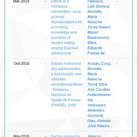
Mar-2019
-
Effects of a
Fonseca,
-
nutritional
Laís Gomes
;
intervention using
Bertolin,
pictorial
Maria
representations for
Natacha
promoting
Toral
;
Gubert,
knowledge and
Muriel
practices of
Bauermann
;
healthy eating
Silva,
among Brazilian
Eduardo
adolescents
Freitas da
Out-2010
-
Estado nutricional
Araújo, Cora
;
-
dos adolescentes
Bertolin,
e sua relação com
Maria
variáveis
Natacha
sociodemográficas
Toral
;
Silva,
: Pesquisa
Ana Carolina
Nacional de
Feldenheimer
Saúde do Escolar
da
;
(PeNSE), 2009
Velásquez-
Melendez,
Gustavo
;
Dias, Antonio
José Ribeiro
Mai-2016
-
Factors related to
Alencar,
-