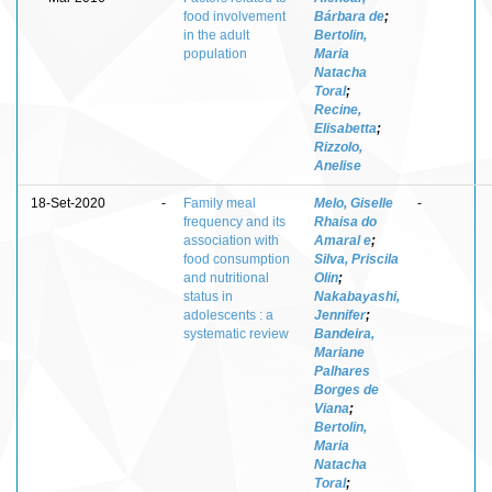
food involvement
Bárbara de
;
in the adult
Bertolin,
population
Maria
Natacha
Toral
;
Recine,
Elisabetta
;
Rizzolo,
Anelise
18-Set-2020
-
Family meal
Melo, Giselle
-
frequency and its
Rhaisa do
association with
Amaral e
;
food consumption
Silva, Priscila
and nutritional
Olin
;
status in
Nakabayashi,
adolescents : a
Jennifer
;
systematic review
Bandeira,
Mariane
Palhares
Borges de
Viana
;
Bertolin,
Maria
Natacha
Toral
;