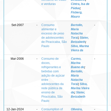
e verduras
Cintra, Isa de
Pádua
;
Fisberg,
Mauro
Set-2007
-
Consumo
Bertolin,
-
alimentar e
Maria
excesso de peso
Natacha
de adolescentes
Toral
;
Slater,
de Piracicaba, São
Betzabeth
;
Paulo
Silva, Marina
Vieira da
Mar-2006
-
Consumo de
Carmo,
-
doces,
Marina
refrigerantes e
Bueno do
;
bebidas com
Bertolin,
adição de açúcar
Maria
entre
Natacha
adolescentes da
Toral
;
Silva,
rede pública de
Marina Vieira
ensino de
da
;
Slater,
Piracicaba, São
Betzabeth
Paulo
12-Jan-2024
-
Consumption of
Oliveira,
-