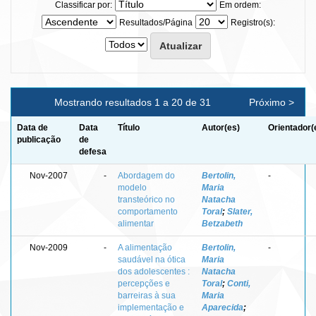
Classificar por:
Em ordem:
Resultados/Página
Registro(s):
Mostrando resultados 1 a 20 de 31
Próximo >
Data de
Data
Título
Autor(es)
Orientador(
publicação
de
defesa
Nov-2007
-
Abordagem do
Bertolin,
-
modelo
Maria
transteórico no
Natacha
comportamento
Toral
;
Slater,
alimentar
Betzabeth
Nov-2009
-
A alimentação
Bertolin,
-
saudável na ótica
Maria
dos adolescentes :
Natacha
percepções e
Toral
;
Conti,
barreiras à sua
Maria
implementação e
Aparecida
;