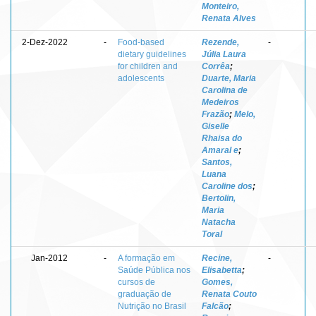
Monteiro,
Renata Alves
2-Dez-2022
-
Food-based
Rezende,
-
dietary guidelines
Júlia Laura
for children and
Corrêa
;
adolescents
Duarte, Maria
Carolina de
Medeiros
Frazão
;
Melo,
Giselle
Rhaisa do
Amaral e
;
Santos,
Luana
Caroline dos
;
Bertolin,
Maria
Natacha
Toral
Jan-2012
-
A formação em
Recine,
-
Saúde Pública nos
Elisabetta
;
cursos de
Gomes,
graduação de
Renata Couto
Nutrição no Brasil
Falcão
;