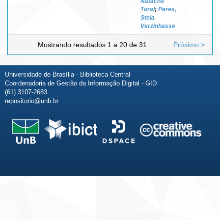
Natacha
Toral
;
Peres,
Stela
Verzinhasse
Mostrando resultados 1 a 20 de 31
Próximo >
Universidade de Brasília - Biblioteca Central
Coordenadoria de Gestão da Informação Digital - GID
(61) 3107-2683
repositorio@unb.br
Fale conosco
Sobre