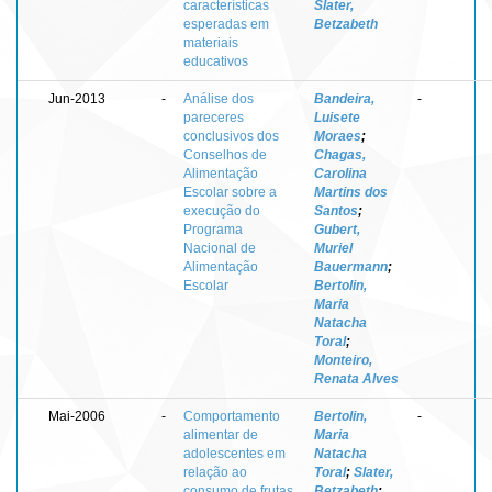
características
Slater,
esperadas em
Betzabeth
materiais
educativos
Jun-2013
-
Análise dos
Bandeira,
-
pareceres
Luisete
conclusivos dos
Moraes
;
Conselhos de
Chagas,
Alimentação
Carolina
Escolar sobre a
Martins dos
execução do
Santos
;
Programa
Gubert,
Nacional de
Muriel
Alimentação
Bauermann
;
Escolar
Bertolin,
Maria
Natacha
Toral
;
Monteiro,
Renata Alves
Mai-2006
-
Comportamento
Bertolin,
-
alimentar de
Maria
adolescentes em
Natacha
relação ao
Toral
;
Slater,
consumo de frutas
Betzabeth
;