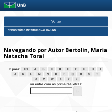
Skip
Voltar
navigation
REPOSITÓRIO INSTITUCIONAL DA UNB
Navegando por Autor Bertolin, Maria
Natacha Toral
Ir para:
0-9
A
B
C
D
E
F
G
H
I
J
K
L
M
N
O
P
Q
R
S
T
U
V
W
X
Y
Z
ou entre com as primeiras letras: