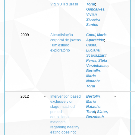
VigiNUTRI Brasil
Toral
;
Gonçalves,
Vivian
Siqueira
Santos
2009
-
A insatisfação
Conti, Maria
-
corporal de jovens
Aparecida
;
: um estudo
Costa,
exploratório
Luciana
Scarlazzari
;
Peres, Stela
Verzinhasse
;
Bertolin,
Maria
Natacha
Toral
2012
-
Intervention based
Bertolin,
-
exclusively on
Maria
stage-matched
Natacha
printed
Toral
;
Slater,
educational
Betzabeth
materials
regarding healthy
eating does not