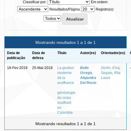
Classificar por:
Em ordem:
Resultados/Página
Registro(s):
Mostrando resultados 1 a 1 de 1
Data de
Data de
Título
Autor(es)
Orientador(es)
publicação
defesa
18-Fev-2019
25-Mai-2018
La gestion
Bello
Dorlin, Elsa
;
-
moderne
Urrego,
Segato, Rita
de la
Alejandra
Laura
souffrance
Del Rocio
:
généalogie
du corps
souffrant
en
Colombie
Mostrando resultados 1 a 1 de 1