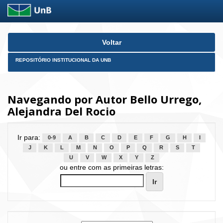
Skip
Voltar
navigation
REPOSITÓRIO INSTITUCIONAL DA UNB
Navegando por Autor Bello Urrego,
Alejandra Del Rocio
Ir para:
0-9
A
B
C
D
E
F
G
H
I
J
K
L
M
N
O
P
Q
R
S
T
U
V
W
X
Y
Z
ou entre com as primeiras letras: