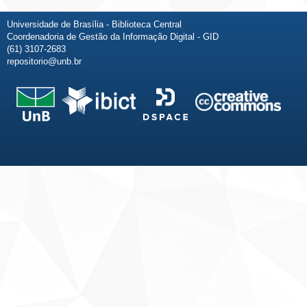
Universidade de Brasília - Biblioteca Central
Coordenadoria de Gestão da Informação Digital - GID
(61) 3107-2683
repositorio@unb.br
Fale conosco
Sobre