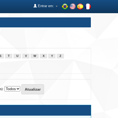
Entrar em:
S
T
U
V
W
X
Y
Z
s):