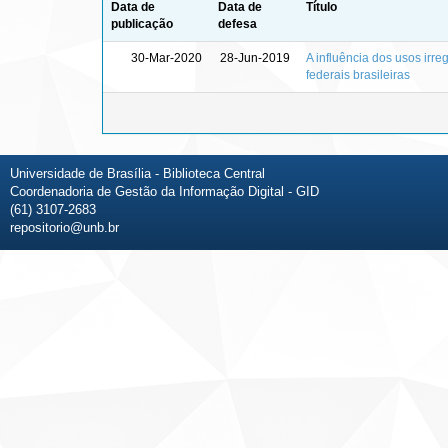
Data de
Data de
Título
publicação
defesa
30-Mar-2020
28-Jun-2019
A influência dos usos irre
federais brasileiras
Universidade de Brasília - Biblioteca Central
Coordenadoria de Gestão da Informação Digital - GID
(61) 3107-2683
repositorio@unb.br