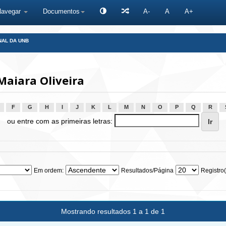
Navegar
Documentos
A-
A
A+
NAL DA UNB
Maiara Oliveira
F
G
H
I
J
K
L
M
N
O
P
Q
R
ou entre com as primeiras letras:
Em ordem:
Resultados/Página
Registro(
Mostrando resultados 1 a 1 de 1