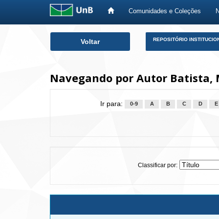
Comunidades e Coleções
Skip
REPOSITÓRIO INSTITUCIO
Voltar
navigation
Navegando por Autor Batista, 
Ir para:
0-9
A
B
C
D
E
Classificar por: