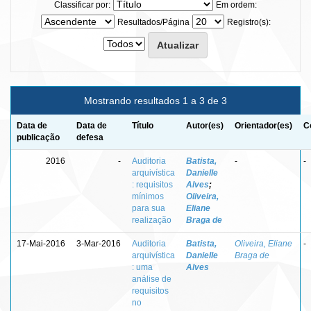
Classificar por:
Em ordem:
Resultados/Página
Registro(s):
Mostrando resultados 1 a 3 de 3
Data de
Data de
Título
Autor(es)
Orientador(es)
C
publicação
defesa
2016
-
Auditoria
Batista,
-
-
arquivística
Danielle
: requisitos
Alves
;
mínimos
Oliveira,
para sua
Eliane
realização
Braga de
17-Mai-2016
3-Mar-2016
Auditoria
Batista,
Oliveira, Eliane
-
arquivística
Danielle
Braga de
: uma
Alves
análise de
requisitos
no