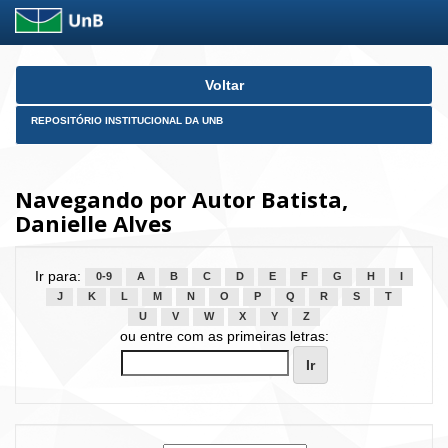
Skip
Voltar
navigation
REPOSITÓRIO INSTITUCIONAL DA UNB
Navegando por Autor Batista,
Danielle Alves
Ir para:
0-9
A
B
C
D
E
F
G
H
I
J
K
L
M
N
O
P
Q
R
S
T
U
V
W
X
Y
Z
ou entre com as primeiras letras: