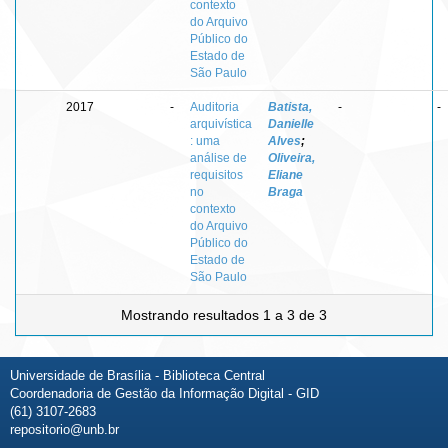
contexto
do Arquivo
Público do
Estado de
São Paulo
2017
-
Auditoria
Batista,
-
-
arquivística
Danielle
: uma
Alves
;
análise de
Oliveira,
requisitos
Eliane
no
Braga
contexto
do Arquivo
Público do
Estado de
São Paulo
Mostrando resultados 1 a 3 de 3
Universidade de Brasília - Biblioteca Central
Coordenadoria de Gestão da Informação Digital - GID
(61) 3107-2683
repositorio@unb.br