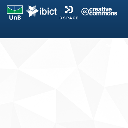
Fale conosco
Sobre