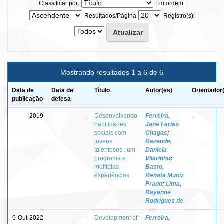
Classificar por:
Em ordem:
Resultados/Página
Registro(s):
Mostrando resultados 1 a 6 de 6
Data de
Data de
Título
Autor(es)
Orientador
publicação
defesa
2019
-
Desenvolvendo
Ferreira,
-
habilidades
Jane Farias
sociais com
Chagas
;
jovens
Rezende,
talentosos : um
Daniela
programa e
Vilarinho
;
múltiplas
Basto,
experiências
Renata Muniz
Prado
;
Lima,
Rayanne
Rodrigues de
6-Out-2022
-
Development of
Ferreira,
-