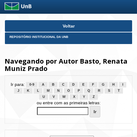
Skip
Voltar
navigation
REPOSITÓRIO INSTITUCIONAL DA UNB
Navegando por Autor Basto, Renata
Muniz Prado
Ir para:
0-9
A
B
C
D
E
F
G
H
I
J
K
L
M
N
O
P
Q
R
S
T
U
V
W
X
Y
Z
ou entre com as primeiras letras: