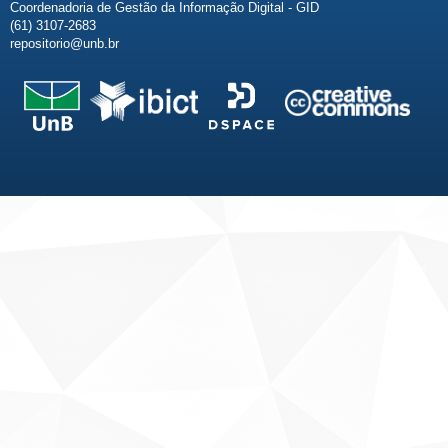
Coordenadoria de Gestão da Informação Digital - GID
(61) 3107-2683
repositorio@unb.br
Fale conosco
Sobre