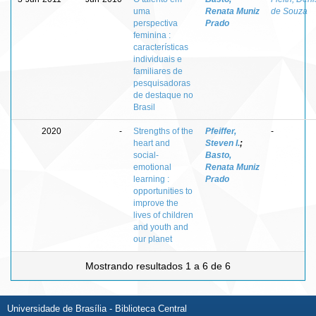
uma
Renata Muniz
de Souza
perspectiva
Prado
feminina :
características
individuais e
familiares de
pesquisadoras
de destaque no
Brasil
2020
-
Strengths of the
Pfeiffer,
-
heart and
Steven I.
;
social-
Basto,
emotional
Renata Muniz
learning :
Prado
opportunities to
improve the
lives of children
and youth and
our planet
Mostrando resultados 1 a 6 de 6
Universidade de Brasília - Biblioteca Central