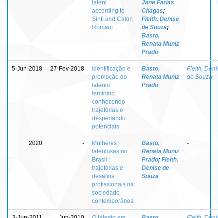
talent
Jane Farias
according to
Chagas
;
Sinti and Calon
Fleith, Denise
Romani
de Souza
;
Basto,
Renata Muniz
Prado
5-Jun-2018
27-Fev-2018
Identificação e
Basto,
Fleith, Den
promoção do
Renata Muniz
de Souza
talento
Prado
feminino :
conhecendo
trajetórias e
despertando
potenciais
2020
-
Mulheres
Basto,
-
talentosas no
Renata Muniz
Brasil :
Prado
;
Fleith,
trajetórias e
Denise de
desafios
Souza
profissionais na
sociedade
contemporânea
3-Jun-2011
Jun-2010
O talento em
Basto,
Fleith, Den