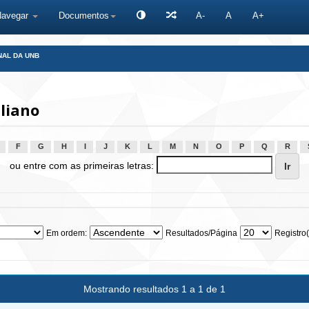
Navegar
Documentos
A-
A
A+
NAL DA UNB
liano
F
G
H
I
J
K
L
M
N
O
P
Q
R
ou entre com as primeiras letras:
Em ordem:
Resultados/Página
Registro(
Mostrando resultados 1 a 1 de 1