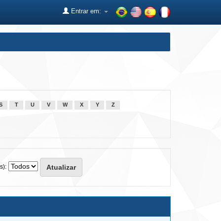
Entrar em:
S
T
U
V
W
X
Y
Z
s):