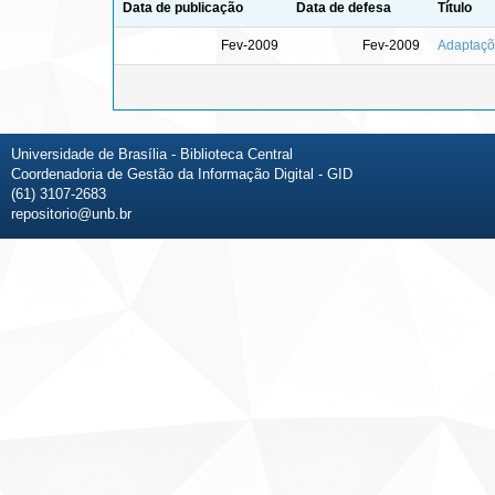
Data de publicação
Data de defesa
Título
Fev-2009
Fev-2009
Adaptaçõ
Universidade de Brasília - Biblioteca Central
Coordenadoria de Gestão da Informação Digital - GID
(61) 3107-2683
repositorio@unb.br