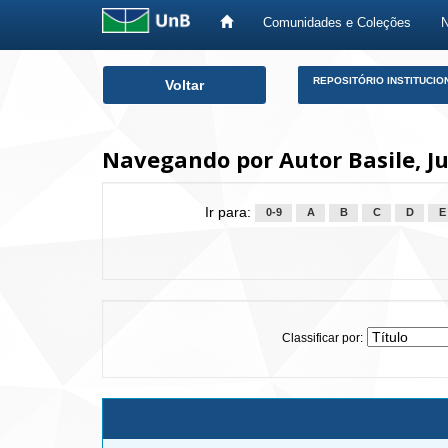
Comunidades e Coleções
Skip
REPOSITÓRIO INSTITUCIO
Voltar
navigation
Navegando por Autor Basile, Ju
Ir para:
0-9
A
B
C
D
E
Classificar por: