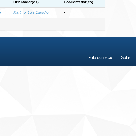
Orientador(es)
Coorientador(es)
o
Martino, Luiz Cláudio
-
Fale conosco
Sobre