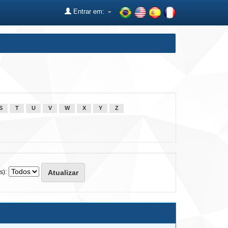
Entrar em:
S
T
U
V
W
X
Y
Z
s):