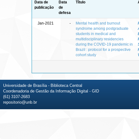
Data de
Data
Título
publicação
de
defesa
Jan-2021
-
Mental health and burnout
syndrome among postgraduate
students in medical and
multidisciplinary residencies
during the COVID-19 pandemic in
Brazil : protocol for a prospective
cohort study
Universidade de Brasília - Biblioteca Central
Coordenadoria de Gestão da Informação Digital - GID
(61) 3107-2683
repositorio@unb.br