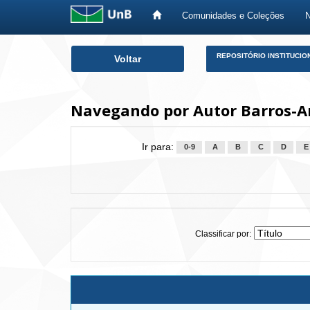
Comunidades e Coleções
Skip
REPOSITÓRIO INSTITUCIO
Voltar
navigation
Navegando por Autor Barros-Ar
Ir para:
0-9
A
B
C
D
E
Classificar por: