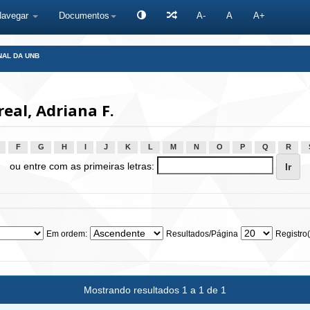
Navegar
Documentos
A-
A
A+
NAL DA UNB
eal, Adriana F.
F
G
H
I
J
K
L
M
N
O
P
Q
R
ou entre com as primeiras letras:
Em ordem:
Resultados/Página
Registro(
Mostrando resultados 1 a 1 de 1