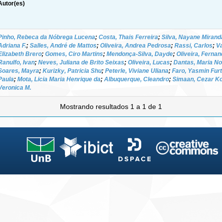
Autor(es)
Pinho, Rebeca da Nóbrega Lucena
;
Costa, Thais Ferreira
;
Silva, Nayane Mirand
Adriana F.
;
Salles, André de Mattos
;
Oliveira, Andrea Pedrosa
;
Rassi, Carlos
;
Va
Elizabeth Brero
;
Gomes, Ciro Martins
;
Mendonça-Silva, Dayde
;
Oliveira, Ferna
Ranulfo, Ivan
;
Neves, Juliana de Brito Seixas
;
Oliveira, Lucas
;
Dantas, Maria No
Soares, Mayra
;
Kurizky, Patricia Shu
;
Peterle, Viviane Uliana
;
Faro, Yasmin Fur
Paula
;
Mota, Licia Maria Henrique da
;
Albuquerque, Cleandro
;
Simaan, Cezar K
Veronica M.
Mostrando resultados 1 a 1 de 1