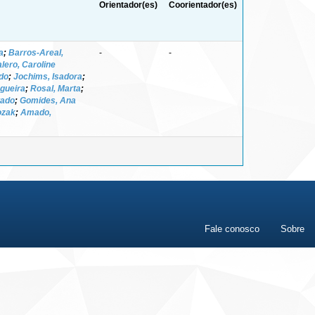
Orientador(es)
Coorientador(es)
a
;
Barros-Areal,
-
-
lero, Caroline
ndo
;
Jochims, Isadora
;
gueira
;
Rosal, Marta
;
tado
;
Gomides, Ana
ozak
;
Amado,
Fale conosco
Sobre