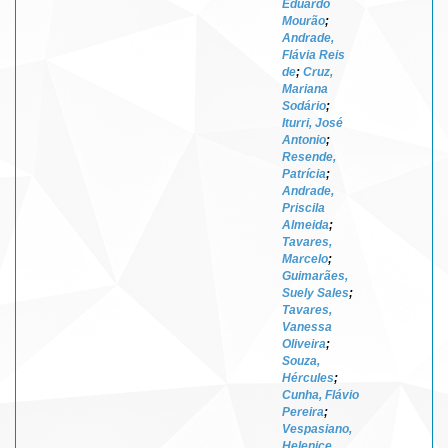
Eduardo
Mourão
;
Andrade,
Flávia Reis
de
;
Cruz,
Mariana
Sodário
;
Iturri, José
Antonio
;
Resende,
Patrícia
;
Andrade,
Priscila
Almeida
;
Tavares,
Marcelo
;
Guimarães,
Suely Sales
;
Tavares,
Vanessa
Oliveira
;
Souza,
Hércules
;
Cunha, Flávio
Pereira
;
Vespasiano,
Helenice