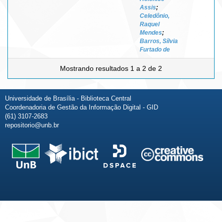
Assis
;
Celedônio,
Raquel
Mendes
;
Barros, Sílvia
Furtado de
Mostrando resultados 1 a 2 de 2
Universidade de Brasília - Biblioteca Central
Coordenadoria de Gestão da Informação Digital - GID
(61) 3107-2683
repositorio@unb.br
Fale conosco