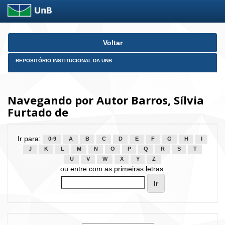
Skip
Voltar
navigation
REPOSITÓRIO INSTITUCIONAL DA UNB
Navegando por Autor Barros, Sílvia
Furtado de
Ir para:
0-9
A
B
C
D
E
F
G
H
I
J
K
L
M
N
O
P
Q
R
S
T
U
V
W
X
Y
Z
ou entre com as primeiras letras: