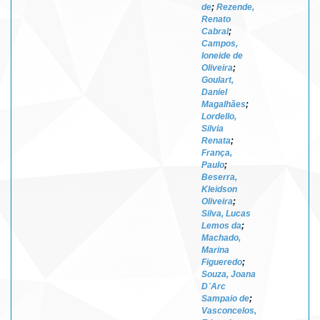
de
;
Rezende,
Renato
Cabral
;
Campos,
Ioneide de
Oliveira
;
Goulart,
Daniel
Magalhães
;
Lordello,
Silvia
Renata
;
França,
Paulo
;
Beserra,
Kleidson
Oliveira
;
Silva, Lucas
Lemos da
;
Machado,
Marina
Figueredo
;
Souza, Joana
D´Arc
Sampaio de
;
Vasconcelos,