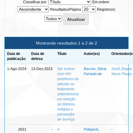
Classificar por:
Em ordem:
Resultados/Página
Registro(s):
Mostrando resultados 1 a 2 de 2
Data de
Data de
Título
Autor(es)
Orientador(e
publicação
defesa
1-Ago-2024
13-Dez-2023
Ser mulher
Barros, Sílvia
Seidl, Eliane
com HIV:
Furtado de
Maria Fleury
preditores da
adesão ao
tratamento
antirretroviral
em relação
ao distress,
estigma e
percepção
de doença
2021
-
A
Polejack,
-