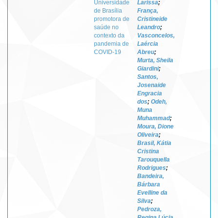
Universidade
Larissa
;
de Brasília
França,
promotora de
Cristineide
saúde no
Leandro
;
contexto da
Vasconcelos,
pandemia de
Laércia
COVID-19
Abreu
;
Murta, Sheila
Giardini
;
Santos,
Josenaide
Engracia
dos
;
Odeh,
Muna
Muhammad
;
Moura, Dione
Oliveira
;
Brasil, Kátia
Cristina
Tarouquella
Rodrigues
;
Bandeira,
Bárbara
Evelline da
Silva
;
Pedroza,
Regina Lúcia