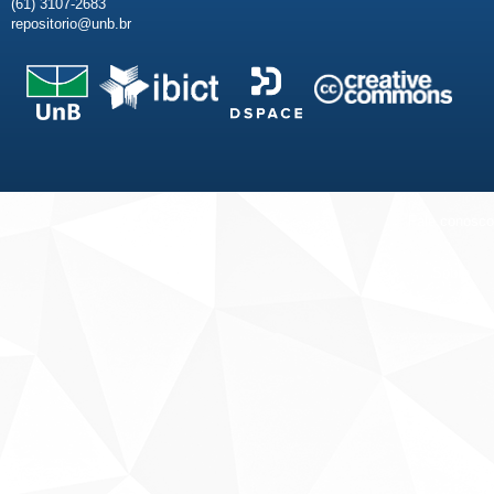
(61) 3107-2683
repositorio@unb.br
Fale conosco
Sobre