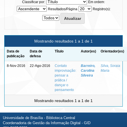
Classificar por:
Em ordem:
Resultados/Página
Registro(s):
Mostrando resultados 1 a 1 de 1
Data de
Data de
Título
Autor(es)
Orientador(es)
publicação
defesa
8-Nov-2016
22-Ago-2016
Contato
Barreiro,
Silva, Soraia
improvisação:
Carolina
Maria
pensar a
Silveira
prática /
dançar o
pensamento
Mostrando resultados 1 a 1 de 1
Universidade de Brasília - Biblioteca Central
Coordenadoria de Gestão da Informação Digital - GID