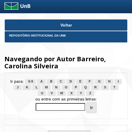
Skip
Voltar
navigation
REPOSITÓRIO INSTITUCIONAL DA UNB
Navegando por Autor Barreiro,
Carolina Silveira
Ir para:
0-9
A
B
C
D
E
F
G
H
I
J
K
L
M
N
O
P
Q
R
S
T
U
V
W
X
Y
Z
ou entre com as primeiras letras: