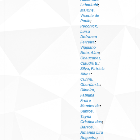
Lehmkuhl
;
Martins,
Vicente de
Paulo
;
Peconick,
Luísa
Defranco
Ferreira
;
Viggiano
Neto, Alan
;
Chaucanez,
Claudia B.
;
Silva, Patrícia
Alves
;
Cunha,
Oberdan L.
;
Oliveira,
Fabiana
Freire
Mendes de
;
Santos,
Tayná
Cristina dos
;
Barros,
Amanda Lira
Nogueira
;