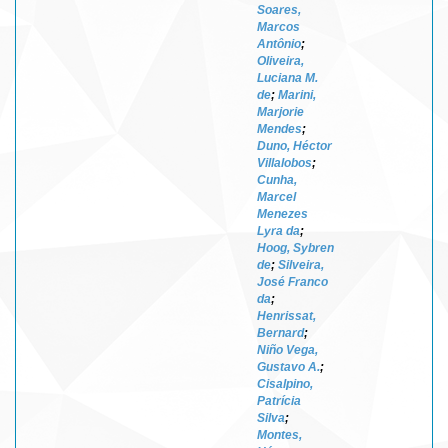
Soares,
Marcos
Antônio
;
Oliveira,
Luciana M.
de
;
Marini,
Marjorie
Mendes
;
Duno, Héctor
Villalobos
;
Cunha,
Marcel
Menezes
Lyra da
;
Hoog, Sybren
de
;
Silveira,
José Franco
da
;
Henrissat,
Bernard
;
Niño Vega,
Gustavo A.
;
Cisalpino,
Patrícia
Silva
;
Montes,