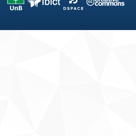
Fale conosco
Sobre