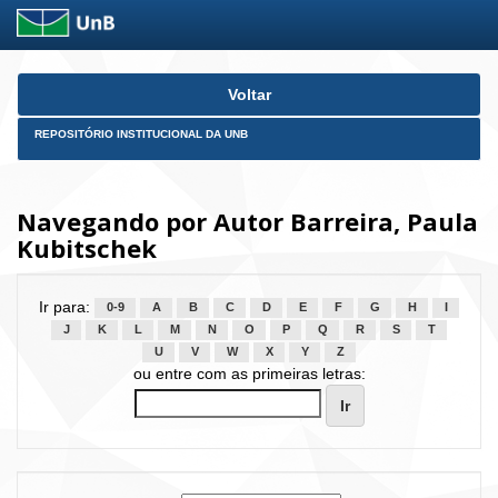
Skip
Voltar
navigation
REPOSITÓRIO INSTITUCIONAL DA UNB
Navegando por Autor Barreira, Paula
Kubitschek
Ir para:
0-9
A
B
C
D
E
F
G
H
I
J
K
L
M
N
O
P
Q
R
S
T
U
V
W
X
Y
Z
ou entre com as primeiras letras: