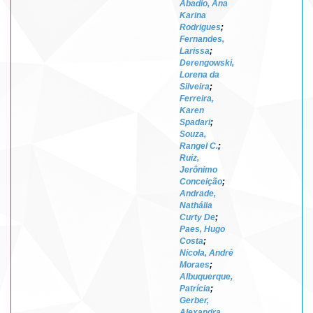
Abadio, Ana
Karina
Rodrigues
;
Fernandes,
Larissa
;
Derengowski,
Lorena da
Silveira
;
Ferreira,
Karen
Spadari
;
Souza,
Rangel C.
;
Ruiz,
Jerônimo
Conceição
;
Andrade,
Nathália
Curty De
;
Paes, Hugo
Costa
;
Nicola, André
Moraes
;
Albuquerque,
Patrícia
;
Gerber,
Alexandra