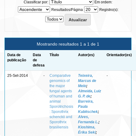
Classificar por:
Em ordem:
Resultados/Página
Registro(s):
Mostrando resultados 1 a 1 de 1
Data de
Data
Título
Autor(es)
Orientador(es)
publicação
de
defesa
25-Set-2014
-
Comparative
Teixeira,
-
genomics of
Marcus de
the major
Melo
;
fungal agents
Almeida, Luiz
of human and
G. P. de
;
animal
Barreira,
Sporotrichosis
Paula
: Sporothrix
Kubitschek
;
schenckii and
Alves,
Sporothrix
Fernanda L.
;
brasiliensis
Kioshima,
Érika Seki
;