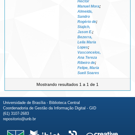
Héctor
Manuel Mora
;
Almeida,
Sandro
Rogério de
;
Stajich,
Jason E.
;
Bezerra,
Leila Maria
Lopes
;
Vasconcelos,
Ana Tereza
Ribeiro de
;
Felipe, Maria
Sueli Soares
Mostrando resultados 1 a 1 de 1
Universidade de Brasília - Biblioteca Central
Coordenadoria de Gestão da Informação Digital - GID
(61) 3107-2683
repositorio@unb.br