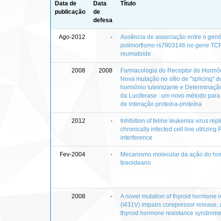
Data de
Data
Título
publicação
de
defesa
Ago-2012
-
Ausência de associação entre o gen
polimorfismo rs7903146 no gene TCF7
reumatoide
2008
2008
Farmacologia do Receptor do Hormôn
Nova mutação no sítio de "splicing" 
hormônio luteinizante e Determinaçã
da Luciferase : um novo método para 
de interação proteína-proteína
2012
-
Inhibition of feline leukemia virus repl
chronically infected cell line utilizing
interference
Fev-2004
-
Mecanismo molecular da ação do ho
tireoideano
2008
-
A novel mutation of thyroid hormone r
(I431V) impairs corepressor release,
thyroid hormone resistance syndrom