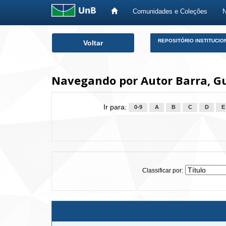
Comunidades e Coleções
Skip
REPOSITÓRIO INSTITUCIO
Voltar
navigation
Navegando por Autor Barra, G
Ir para:
0-9
A
B
C
D
E
Classificar por: