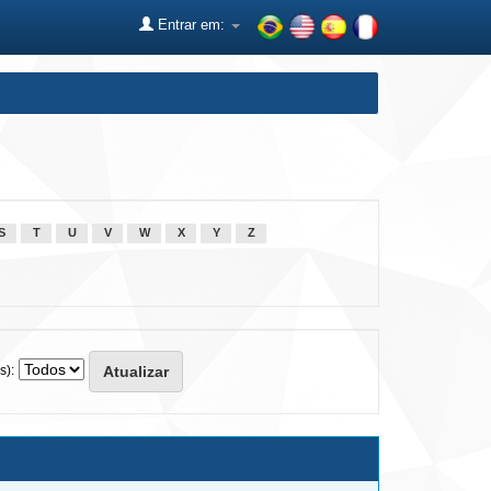
Entrar em:
S
T
U
V
W
X
Y
Z
s):