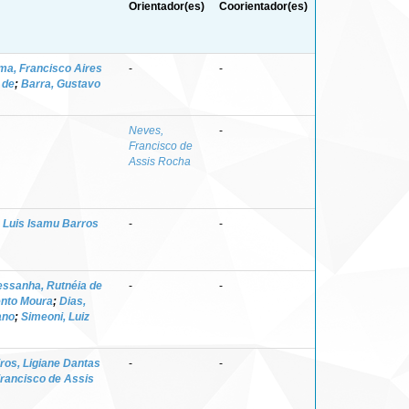
Orientador(es)
Coorientador(es)
ma, Francisco Aires
-
-
 de
;
Barra, Gustavo
Neves,
-
Francisco de
Assis Rocha
 Luis Isamu Barros
-
-
essanha, Rutnéia de
-
-
ento Moura
;
Dias,
ano
;
Simeoni, Luiz
ros, Ligiane Dantas
-
-
rancisco de Assis