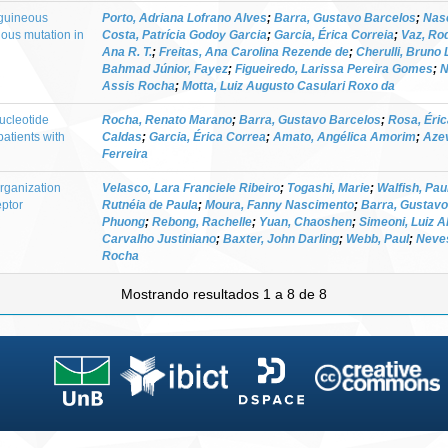
guineous
Porto, Adriana Lofrano Alves
;
Barra, Gustavo Barcelos
;
Nasc
ous mutation in
Costa, Patrícia Godoy Garcia
;
Garcia, Érica Correia
;
Vaz, Rod
Ana R. T.
;
Freitas, Ana Carolina Rezende de
;
Cherulli, Bruno
Bahmad Júnior, Fayez
;
Figueiredo, Larissa Pereira Gomes
;
N
Assis Rocha
;
Motta, Luiz Augusto Casulari Roxo da
ucleotide
Rocha, Renato Marano
;
Barra, Gustavo Barcelos
;
Rosa, Éri
atients with
Caldas
;
Garcia, Érica Correa
;
Amato, Angélica Amorim
;
Aze
Ferreira
rganization
Velasco, Lara Franciele Ribeiro
;
Togashi, Marie
;
Walfish, Pau
eptor
Rutnéia de Paula
;
Moura, Fanny Nascimento
;
Barra, Gustavo
Phuong
;
Rebong, Rachelle
;
Yuan, Chaoshen
;
Simeoni, Luiz A
Carvalho Justiniano
;
Baxter, John Darling
;
Webb, Paul
;
Neves
Rocha
Mostrando resultados 1 a 8 de 8