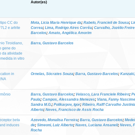
Autor(es)
ótipo CC do
Mota, Licia Maria Henrique da
;
Rabelo, Francieli de Sousa
;
Li
L2 e artrite
Correa
;
Lima, Rodrigo Aires Corrêa
;
Carvalho, Jozélio Freire
Barcelos
;
Amato, Angélica Amorim
io Tiroidiano,
Barra, Gustavo Barcelos
do gene do
o da atividade
medida in vitro
ication in
Ornelas, Sócrates Souza
;
Barra, Gustavo Barcelos
;
Kanzaki,
 RNA
rmônio
Barra, Gustavo Barcelos
;
Velasco, Lara Franciele Ribeiro
;
P
Paula
;
Campos, Alessandra Menezes
;
Viana, Fanny Nascim
Sandra M.G.
;
Polikarpov, Igor
;
Ribeiro, Ralff Carvalho Justini
Alberto
;
Neves, Francisco de Assis Rocha
eceptor beta
Azevedo, Monalisa Ferreira
;
Barra, Gustavo Barcelos
;
Medei
 and induces
de
;
Simeoni, Luiz Alberto
;
Naves, Luciana Ansaneli
;
Neves, F
e
Rocha