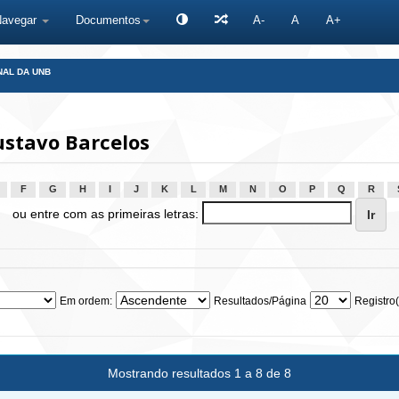
Navegar
Documentos
A-
A
A+
NAL DA UNB
ustavo Barcelos
F
G
H
I
J
K
L
M
N
O
P
Q
R
ou entre com as primeiras letras:
Em ordem:
Resultados/Página
Registro(
Mostrando resultados 1 a 8 de 8