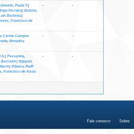
imento, Paula P.
;
-
-
rigo Ferreira
;
Batista,
 Luis Barbosa
;
eves, Francisco de
ca Carine Campos
-
-
vedo, Monalisa
l G.
;
Pessanha,
-
-
 Barcelos
;
Nguyen,
lberto
;
Ribeiro, Ralff
, Francisco de Assis
Fale conosco
Sobre