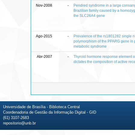
Nov-2008
-
Pendred syndrome in a large consan
Brazilian family caused by a homozyg
the SLC26A4 gene
Ago-2015
-
Prevalence of the rs1801282 single n
polymorphism of the PPARG gene in p
metabolic syndrome
Abr-2007
-
Thyroid hormone response element o
dictates the composition of active rec
Universidade de Brasília - Biblioteca Central
Coordenadoria de Gestão da Informação Digital - GID
(61) 3107-2683
repositorio@unb.br