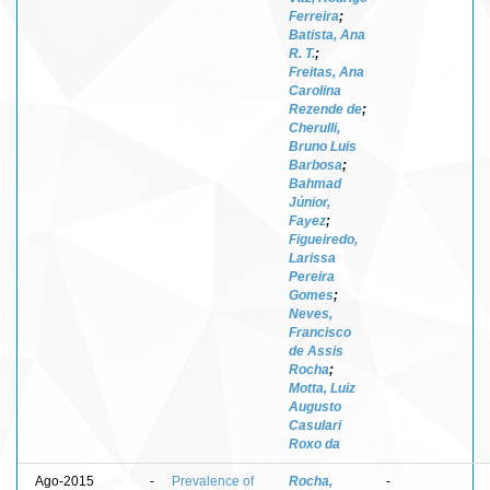
Ferreira
;
Batista, Ana
R. T.
;
Freitas, Ana
Carolina
Rezende de
;
Cherulli,
Bruno Luis
Barbosa
;
Bahmad
Júnior,
Fayez
;
Figueiredo,
Larissa
Pereira
Gomes
;
Neves,
Francisco
de Assis
Rocha
;
Motta, Luiz
Augusto
Casulari
Roxo da
Ago-2015
-
Prevalence of
Rocha,
-