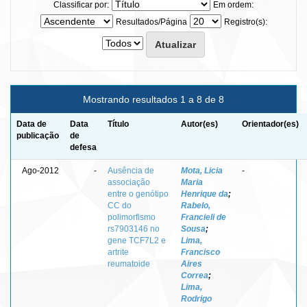
Classificar por:
Em ordem:
Resultados/Página
Registro(s):
Mostrando resultados 1 a 8 de 8
Data de
Data
Título
Autor(es)
Orientador(es)
publicação
de
defesa
Ago-2012
-
Ausência de
Mota, Licia
-
associação
Maria
entre o genótipo
Henrique da
;
CC do
Rabelo,
polimorfismo
Francieli de
rs7903146 no
Sousa
;
gene TCF7L2 e
Lima,
artrite
Francisco
reumatoide
Aires
Correa
;
Lima,
Rodrigo