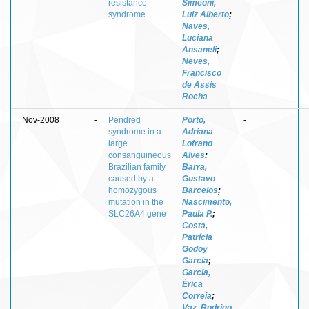
resistance
Simeoni,
syndrome
Luiz Alberto
;
Naves,
Luciana
Ansaneli
;
Neves,
Francisco
de Assis
Rocha
Nov-2008
-
Pendred
Porto,
-
syndrome in a
Adriana
large
Lofrano
consanguineous
Alves
;
Brazilian family
Barra,
caused by a
Gustavo
homozygous
Barcelos
;
mutation in the
Nascimento,
SLC26A4 gene
Paula P.
;
Costa,
Patrícia
Godoy
Garcia
;
Garcia,
Érica
Correia
;
Vaz, Rodrigo