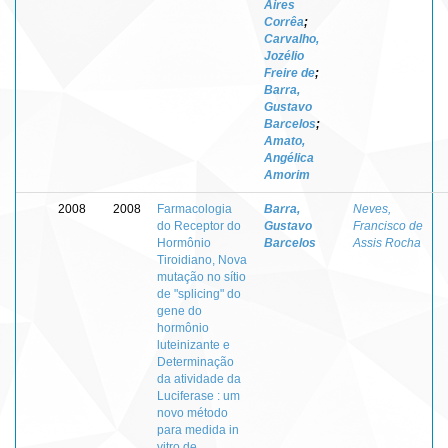
Aires
Corrêa
;
Carvalho,
Jozélio
Freire de
;
Barra,
Gustavo
Barcelos
;
Amato,
Angélica
Amorim
2008
2008
Farmacologia
Barra,
Neves,
do Receptor do
Gustavo
Francisco de
Hormônio
Barcelos
Assis Rocha
Tiroidiano, Nova
mutação no sítio
de "splicing" do
gene do
hormônio
luteinizante e
Determinação
da atividade da
Luciferase : um
novo método
para medida in
vitro de