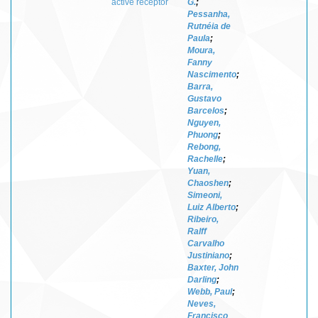
active receptor
G.
;
Pessanha,
Rutnéia de
Paula
;
Moura,
Fanny
Nascimento
;
Barra,
Gustavo
Barcelos
;
Nguyen,
Phuong
;
Rebong,
Rachelle
;
Yuan,
Chaoshen
;
Simeoni,
Luiz Alberto
;
Ribeiro,
Ralff
Carvalho
Justiniano
;
Baxter, John
Darling
;
Webb, Paul
;
Neves,
Francisco