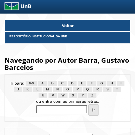
Skip
Voltar
navigation
REPOSITÓRIO INSTITUCIONAL DA UNB
Navegando por Autor Barra, Gustavo
Barcelos
Ir para:
0-9
A
B
C
D
E
F
G
H
I
J
K
L
M
N
O
P
Q
R
S
T
U
V
W
X
Y
Z
ou entre com as primeiras letras: