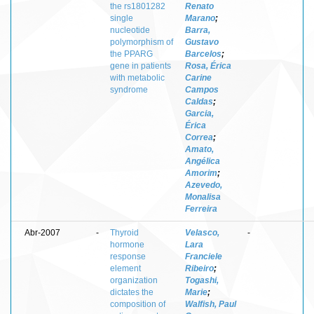
the rs1801282
Renato
single
Marano
;
nucleotide
Barra,
polymorphism of
Gustavo
the PPARG
Barcelos
;
gene in patients
Rosa, Érica
with metabolic
Carine
syndrome
Campos
Caldas
;
Garcia,
Érica
Correa
;
Amato,
Angélica
Amorim
;
Azevedo,
Monalisa
Ferreira
Abr-2007
-
Thyroid
Velasco,
-
hormone
Lara
response
Franciele
element
Ribeiro
;
organization
Togashi,
dictates the
Marie
;
composition of
Walfish, Paul