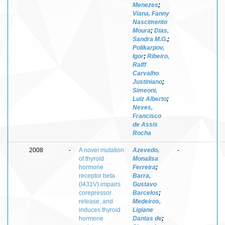
Menezes
;
Viana, Fanny
Nascimento
Moura
;
Dias,
Sandra M.G.
;
Polikarpov,
Igor
;
Ribeiro,
Ralff
Carvalho
Justiniano
;
Simeoni,
Luiz Alberto
;
Neves,
Francisco
de Assis
Rocha
2008
-
A novel mutation
Azevedo,
-
of thyroid
Monalisa
hormone
Ferreira
;
receptor beta
Barra,
(I431V) impairs
Gustavo
corepressor
Barcelos
;
release, and
Medeiros,
induces thyroid
Ligiane
hormone
Dantas de
;