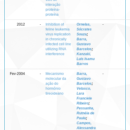
interação
proteína-
proteína
2012
-
Inhibition of
Ornelas,
-
feline leukemia
Sócrates
virus replication
Souza
;
in chronically
Barra,
infected cell line
Gustavo
utilizing RNA
Barcelos
;
interference
Kanzaki,
Luis Isamu
Barros
Fev-2004
-
Mecanismo
Barra,
-
molecular da
Gustavo
ação do
Barcelos
;
hormônio
Velasco,
tireoideano
Lara
Franciele
Ribeiro
;
Pessanha,
Rutnéia de
Paula
;
Campos,
Alessandra