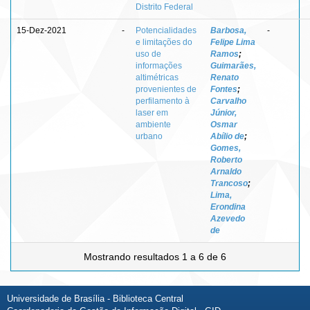
Distrito Federal
15-Dez-2021
-
Potencialidades
Barbosa,
-
e limitações do
Felipe Lima
uso de
Ramos
;
informações
Guimarães,
altimétricas
Renato
provenientes de
Fontes
;
perfilamento à
Carvalho
laser em
Júnior,
ambiente
Osmar
urbano
Abílio de
;
Gomes,
Roberto
Arnaldo
Trancoso
;
Lima,
Erondina
Azevedo
de
Mostrando resultados 1 a 6 de 6
Universidade de Brasília - Biblioteca Central