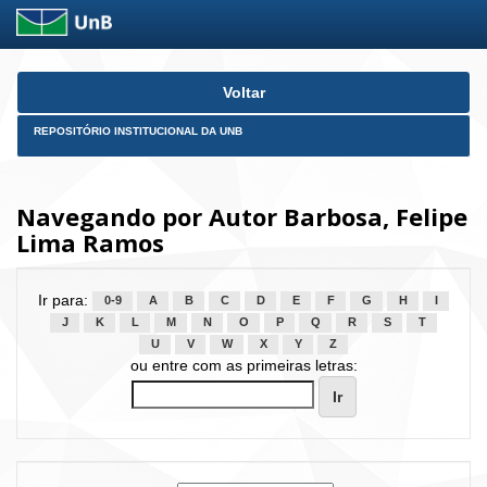
Skip
Voltar
navigation
REPOSITÓRIO INSTITUCIONAL DA UNB
Navegando por Autor Barbosa, Felipe
Lima Ramos
Ir para:
0-9
A
B
C
D
E
F
G
H
I
J
K
L
M
N
O
P
Q
R
S
T
U
V
W
X
Y
Z
ou entre com as primeiras letras: