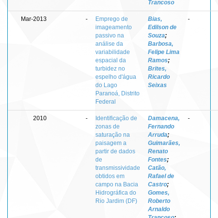
Trancoso
Mar-2013
-
Emprego de
Bias,
-
imageamento
Edilson de
passivo na
Souza
;
análise da
Barbosa,
variabilidade
Felipe Lima
espacial da
Ramos
;
turbidez no
Brites,
espelho d'água
Ricardo
do Lago
Seixas
Paranoá, Distrito
Federal
2010
-
Identificação de
Damacena,
-
zonas de
Fernando
saturação na
Arruda
;
paisagem a
Guimarães,
partir de dados
Renato
de
Fontes
;
transmissividade
Catão,
obtidos em
Rafael de
campo na Bacia
Castro
;
Hidrográfica do
Gomes,
Rio Jardim (DF)
Roberto
Arnaldo
Trancoso
;