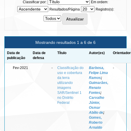
Classificar por:
Em ordem:
Resultados/Página
Registro(s):
Mostrando resultados 1 a 6 de 6
Data de
Data de
Título
Autor(es)
Orientador
publicação
defesa
Fev-2021
-
Classificação do
Barbosa,
-
uso e cobertura
Felipe Lima
da terra
Ramos
;
utilizando
Guimarães,
imagens
Renato
SAR/Sentinel 1
Fontes
;
no Distrito
Carvalho
Federal
Júnior,
Osmar
Abílio de
;
Gomes,
Roberto
Arnaldo