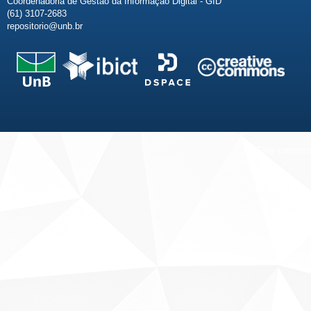
Coordenadoria de Gestão da Informação Digital - GID
(61) 3107-2683
repositorio@unb.br
Fale conosco
Sobre