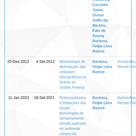
Carvalho
Júnior,
Osmar
Abílio de
;
Martins,
Éder de
Souza
;
Barbosa,
Felipe Lima
Ramos
20-Dez-2012
4-Set-2012
Metodologia de
Barbosa,
Guimarães
delimitação das
Felipe Lima
Renato Fon
unidades
Ramos
hidrográficas no
âmbito do
Distrito Federal
11-Jan-2022
18-Set-2021
Potencialidades
Barbosa,
Guimarães
e limitações das
Felipe Lima
Renato Fon
novas
Ramos
tecnologias de
sensoriamento
remoto aplicado
no ambiente
urbano do