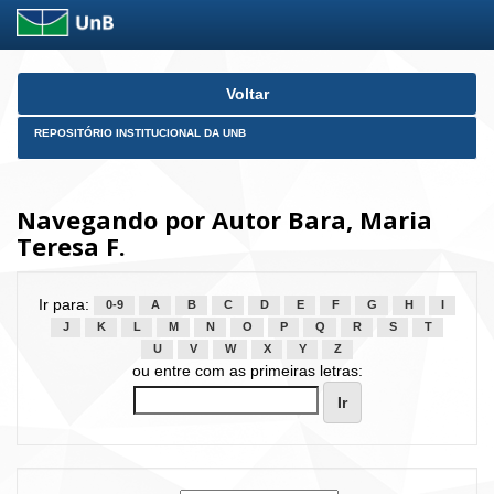
Skip
Voltar
navigation
REPOSITÓRIO INSTITUCIONAL DA UNB
Navegando por Autor Bara, Maria
Teresa F.
Ir para:
0-9
A
B
C
D
E
F
G
H
I
J
K
L
M
N
O
P
Q
R
S
T
U
V
W
X
Y
Z
ou entre com as primeiras letras: