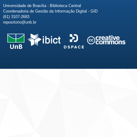
Universidade de Brasília - Biblioteca Central
Coordenadoria de Gestão da Informação Digital - GID
(61) 3107-2683
repositorio@unb.br
Fale conosco
Sobre