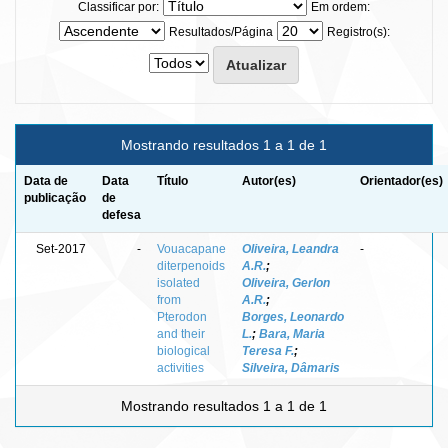
Classificar por:
Em ordem:
Resultados/Página
Registro(s):
Mostrando resultados 1 a 1 de 1
Data de
Data
Título
Autor(es)
Orientador(es)
publicação
de
defesa
Set-2017
-
Vouacapane
Oliveira, Leandra
-
diterpenoids
A.R.
;
isolated
Oliveira, Gerlon
from
A.R.
;
Pterodon
Borges, Leonardo
and their
L.
;
Bara, Maria
biological
Teresa F.
;
activities
Silveira, Dâmaris
Mostrando resultados 1 a 1 de 1