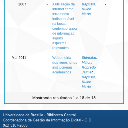
2007
-
A utilização da
Baptista,
-
internet como
Dulce
ferramenta
Maria
indispensável
na busca
contemporânea
de informação :
alguns
aspectos
relevantes
Mai-2011
-
Webometria
Shintaku,
-
dos repositórios
Milton
;
institucionais
Robredo,
acadêmicos
Jaime
;
Baptista,
Dulce
Maria
Mostrando resultados 1 a 18 de 18
Universidade de Brasília - Biblioteca Central
Coordenadoria de Gestão da Informação Digital - GID
(61) 3107-2683