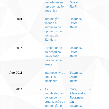
metadados na
Dulce
representação
Maria
descritiva
2001
-
Informação
Baptista,
-
voltada à
Dulce
formação de
Maria
opinião: uma
revisão de
literatura
2015
-
A integridade
Baptista,
-
da pesquisa :
Dulce
um desafio
Maria
para todas as
áreas
Ago-2011
-
Internet e livro :
Baptista,
-
uma falsa
Dulce
dicotomia
Maria
2014
-
As
Silva,
-
manifestações
Alessandra
do tempo na
Rodrigues
organização da
da
;
informação e
Baptista,