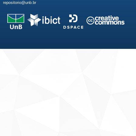
repositorio@unb.br
Fale conosco
Sobre