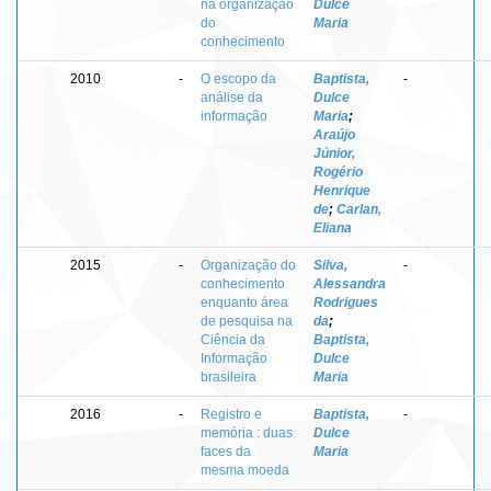
na organização
Dulce
do
Maria
conhecimento
2010
-
O escopo da
Baptista,
-
análise da
Dulce
informação
Maria
;
Araújo
Júnior,
Rogério
Henrique
de
;
Carlan,
Eliana
2015
-
Organização do
Silva,
-
conhecimento
Alessandra
enquanto área
Rodrigues
de pesquisa na
da
;
Ciência da
Baptista,
Informação
Dulce
brasileira
Maria
2016
-
Registro e
Baptista,
-
memória : duas
Dulce
faces da
Maria
mesma moeda