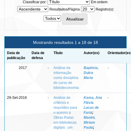
Classificar por:
Em ordem:
Resultados/Página
Registro(s):
Mostrando resultados 1 a 18 de 18
Data de
Data de
Título
Autor(es)
Orientador(es
publicação
defesa
2017
-
Análise da
Baptista,
-
informação
Dulce
como disciplina
Maria
do curso de
biblioteconomia
29-Set-2016
-
Análise de
Kama, Ana
-
critérios e
Flávia
requisitos para
Lucas de
o acesso a
Faria
;
Obras Raras
Manini,
em bibliotecas
Miriam
digitais : um
Paula
;