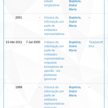
estudo
Baptista,
longitudinal
Dulce
Maria
2001
-
A busca da
Baptista,
-
informação por
Dulce
parte de
Maria
entidades
representativas
23-Abr-2011
7-Jul-2000
A busca da
Baptista,
Tarapanoff,
informação por
Dulce
Kira
parte de
Maria
entidades
representativas
enquanto
formadoras de
opinião : um
problema
gerencial
1999
-
A busca da
Baptista,
-
informação por
Dulce
parte de
Maria
entidades
representativas
enquanto