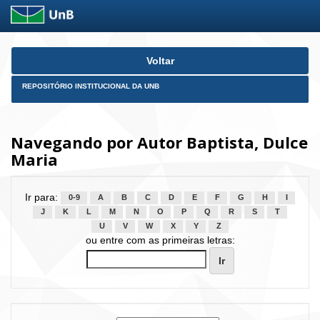
Skip
Voltar
navigation
REPOSITÓRIO INSTITUCIONAL DA UNB
Navegando por Autor Baptista, Dulce
Maria
Ir para:
0-9
A
B
C
D
E
F
G
H
I
J
K
L
M
N
O
P
Q
R
S
T
U
V
W
X
Y
Z
ou entre com as primeiras letras: