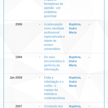
formadoras de
opinião : um
problema
gerencial
2006
-
A catalogação
Baptista,
-
como atividade
Dulce
profissional
Maria
especializada e
objeto de
ensino
universitário
1994
-
Do caos
Baptista,
-
documentário à
Dulce
gerência da
Maria
informação
Jan-2009
-
Entre a
Baptista,
-
informação e o
Dulce
sonho : o
Maria
espaço da
biblioteca
contemporânea
2007
-
O impacto dos
Baptista,
-