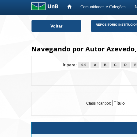
Comunidades e Coleções
Skip
REPOSITÓRIO INSTITUCIO
Voltar
navigation
Navegando por Autor Azevedo,
Ir para:
0-9
A
B
C
D
E
Classificar por: