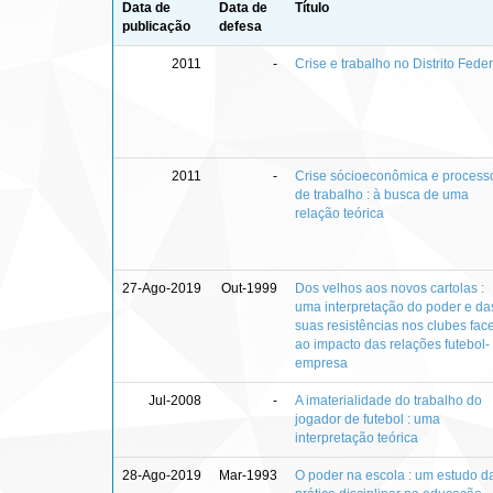
Data de
Data de
Título
publicação
defesa
2011
-
Crise e trabalho no Distrito Feder
2011
-
Crise sócioeconômica e process
de trabalho : à busca de uma
relação teórica
27-Ago-2019
Out-1999
Dos velhos aos novos cartolas :
uma interpretação do poder e da
suas resistências nos clubes fac
ao impacto das relações futebol-
empresa
Jul-2008
-
A imaterialidade do trabalho do
jogador de futebol : uma
interpretação teórica
28-Ago-2019
Mar-1993
O poder na escola : um estudo d