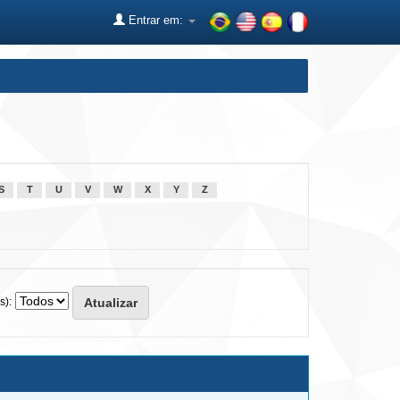
Entrar em:
S
T
U
V
W
X
Y
Z
s):